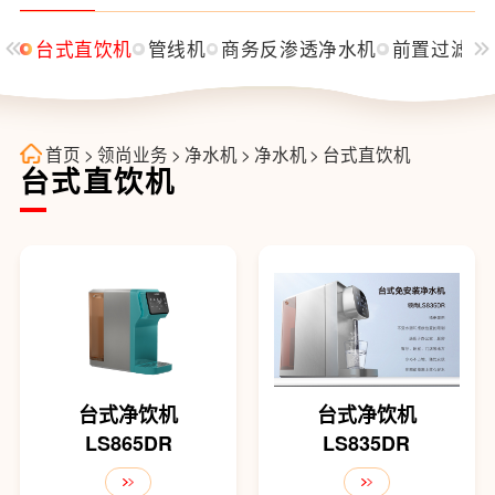
水机
台式直饮机
管线机
商务反渗透净水机
前置过滤器
首页
>
领尚业务
>
净水机
>
净水机
>
台式直饮机
台式直饮机
台式净饮机
台式净饮机
LS865DR
LS835DR