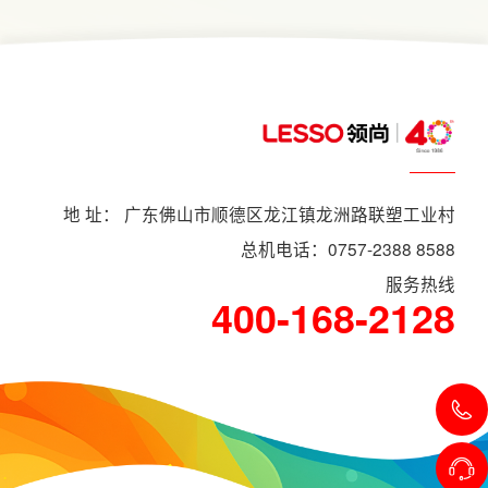
地 址： 广东佛山市顺德区龙江镇龙洲路联塑工业村
总机电话：0757-2388 8588
服务热线
400-168-2128