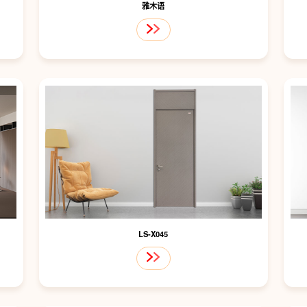
雅木语
LS-X045