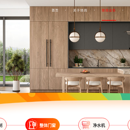
首页
关于领尚
领尚业务
制
整体门窗
净水机