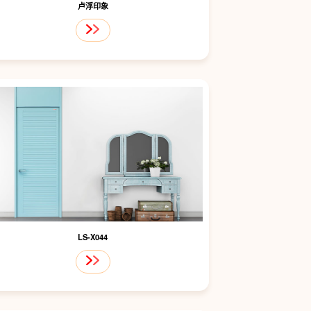
卢浮印象
LS-X044