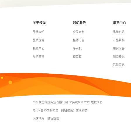
久使用后形态依旧平
代砂光设备,反复砂光处理，保证表面良好的
附着力及平整性。
关于领尚
领尚业务
资讯中心
品牌介绍
全屋定制
品牌资讯
品牌优势
整体门窗
产品百科
视频中心
净水机
知识问答
品牌荣誉
石英石
加盟资讯
活动资讯
广东联塑科技实业有限公司 Copyright © 2026 版权所有
粤ICP备13023480号
网站建设：优网科技
网站地图
隐私协议