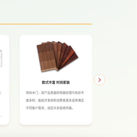
款式丰富 时尚家装
进口原木
生
领尚木门，其产品表面的饰面纹理与色彩丰
采用进口SPF(北美
富多样，能给开发商和消费者更多选择满足
写)木材。此类木材质
不同客户需求，适应众多装修风格。
度重量比,操作性能
管
绑,经过先进的冷压
好
寿命降低门页的变形
门使用更舒心。