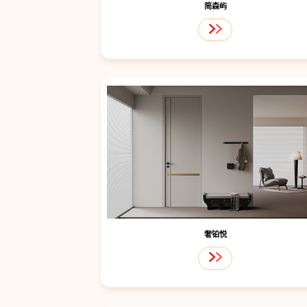
简森屿
奢铂悦