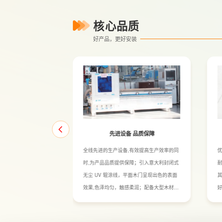
核心品质
好产品，更好安装
经久耐用
先进设备 品质保障
现变形和起翘现象。
全线先进的生产设备,有效提高生产效率的同
考究，突破木门变形
时,为产品品质提供保障；引入意大利封闭式
工艺，保障产品使用不
无尘 UV 辊涂线，平面木门呈现出色的表面
厚门绑,有效防止变形；
效果,色泽均匀，触感柔润；配备大型木材烘
自动化送入和冷压加
干炉,自动化控制温度，保障原材料达到最合
料予以加固门页、门
适的含水率，保障产品品质；半自动化的现