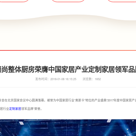
领尚整体厨房荣膺中国家居产业定制家居领军品
发布时间：2018-01-08 16:15:25
浏览数：1652
会在北京国家会议中心圆满落幕。被誉为中国家居行业“奥斯卡”地位的产业盛典“2017年度中国家居产业
家居行业
定制家居
领军品牌”荣誉。