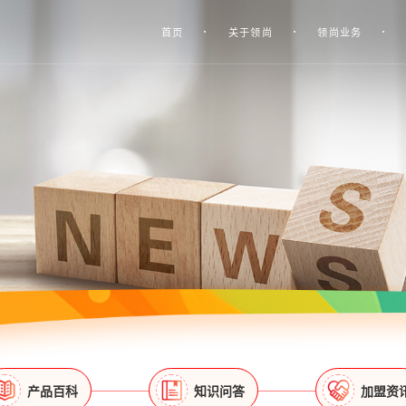
首页
关于领尚
领尚业务
产品百科
知识问答
加盟资