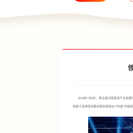
2018年1月6日，第五届中国家居产业发展年
团旗下品牌领尚整体厨房荣获2017年度“中国