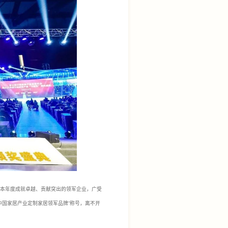
本年度成就卓越、贡献突出的领军企业，广受
“中国家居产业定制家居领军品牌”称号，离不开