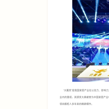
“大雁奖”是我国家居产业在公信力、影响力
业内的重视，其颁奖大典被誉为中国家居产业中
领尚橱柜人多年来的精耕细作。