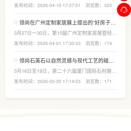
创新型中小企业和专精特新中小企业名单，广
发布时间：2026-04-10 17:37:51
浏览数：325
东联塑日利门业有限公司（以下简称：领尚木
门）凭借卓越的创新能力和专业化水平，再度
领尚在广州定制家居展上提出的“好房子”
获得“创新型中小企业”与“专精特新中小企业”认
新范式，值得一看！
定。
3月27日一30日，第15届广州定制家居展暨轻高
定展上，联塑集团旗下家居品牌LESS0领尚带
发布时间：2026-04-01 17:30:33
浏览数：174
着“定制+好房子”主题，携门墙柜一体化整家方
案与联合门易打造的“经纬·叠影”主题衣帽间惊
领尚石英石以自然灵感与现代工艺的碰
艳亮相。从设计理念到产品细节，从智能收纳
撞，惊艳亮相厦门国际石材展！
到环保材质，领尚用一场沉浸式体验，重新定
3月16日至19日，第二十六届厦门国际石材展在
义了轻高定时代的人居标准。
厦门国际会展中心圆满落下帷幕。这场汇聚全
发布时间：2026-03-20 17:14:53
浏览数：171
球行业目光的盛典，集结了来自40个国家和地
区的2000余家展商，围绕石材产业的新趋势与
新格局展开深度交流。