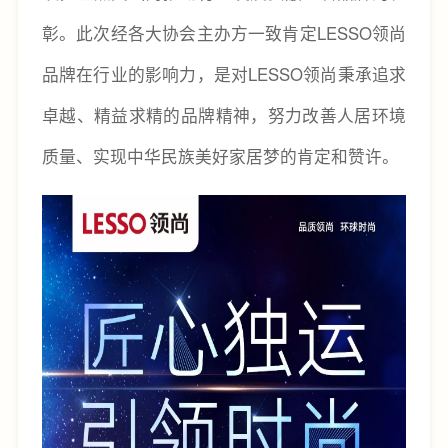
彰。此次经各大协会主办方一致肯定LESSO领尚
品牌在行业的影响力，是对LESSO领尚秉承追求
卓越、精益求精的品牌精神，努力改善人居环境
质量、实现中华民族美好家居梦的肯定和赞许。