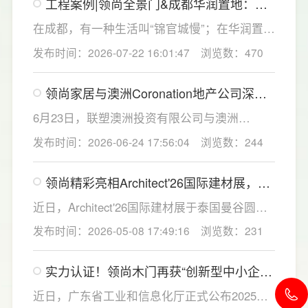
工程案例|领尚全景门&成都华润置地：隐
于锦官，奢于细节
在成都，有一种生活叫“锦官城慢”；在华润置
地，有一种豪宅尺度叫“隐奢”。 当我们的定制
发布时间：2026-07-22 16:01:47
浏览数：470
全景门落位于此，这不是一次简单的产品植
入，而是一场关于 “空间边界” 的重新思考。我
领尚家居与澳洲Coronation地产公司深度
们深谙成都人的生活习惯和精神追求，他们对
交流，共启发展新征程
“家”的诉求，不再是奢材的堆砌，而是光影的通
6月23日，联塑澳洲投资有限公司与澳洲
透与动线的从容。基于对这份“成都腔调”的深度
Coronation地产公司（以下简称“Coronation地
发布时间：2026-06-24 17:56:04
浏览数：244
洞察，我们的全景门系列，成为串联起户型内
产”）进行了战略合作协议签约仪式，双方从重
公区与私域的理想之举。
点领域启动合作，逐步拓展合作范围等方面达
领尚精彩亮相Architect'26国际建材展，逐
成合作共识，携手构建覆盖澳洲市场的住宅产
光泰国，链接全球
业生态体系。
近日，Architect'26国际建材展于泰国曼谷圆满
收官。作为东盟规模最大、影响力最强的建筑
发布时间：2026-05-08 17:49:16
浏览数：231
科技交流平台，全球业内精英与海外客商齐聚
展会现场，共探建材家居产业新风向。领尚此
实力认证！领尚木门再获“创新型中小企
次参展，依托出众的产品实力与前沿的美学设
业”与“专精特新中小企业”双重认定
计，吸引众多行业同仁及海外客商驻足展位观
近日，广东省工业和信息化厅正式公布2025年
摩交流、深度洽谈。