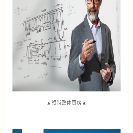
▲领尚整体厨房▲