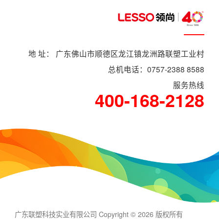
地 址： 广东佛山市顺德区龙江镇龙洲路联塑工业村
总机电话：0757-2388 8588
服务热线
400-168-2128
广东联塑科技实业有限公司 Copyright © 2026 版权所有