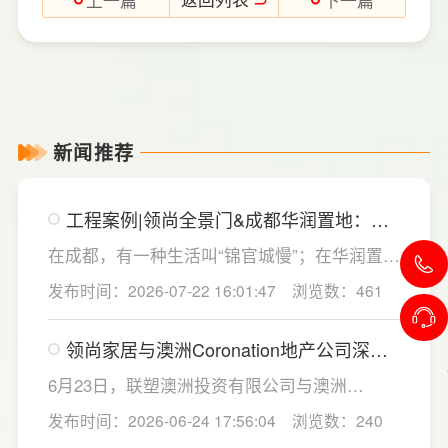
新闻推荐
工程案例|领尚全景门&成都华润置地：隐
于锦官，奢于细节
在成都，有一种生活叫“锦官城慢”；在华润置
地，有一种豪宅尺度叫“隐奢”。 当我们的定制
发布时间：2026-07-22 16:01:47
浏览数：461
全景门落位于此，这不是一次简单的产品植
入，而是一场关于 “空间边界” 的重新思考。我
领尚家居与澳洲Coronation地产公司深度
们深谙成都人的生活习惯和精神追求，他们对
交流，共启发展新征程
“家”的诉求，不再是奢材的堆砌，而是光影的通
6月23日，联塑澳洲投资有限公司与澳洲
透与动线的从容。基于对这份“成都腔调”的深度
Coronation地产公司（以下简称“Coronation地
发布时间：2026-06-24 17:56:04
浏览数：240
洞察，我们的全景门系列，成为串联起户型内
产”）进行了战略合作协议签约仪式，双方从重
公区与私域的理想之举。