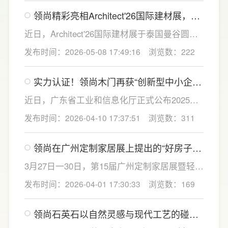
点领域启动合作，逐步拓展合作范围等方面达
领尚精彩亮相Architect'26国际建材展，逐
成合作共识，携手构建覆盖澳洲市场的住宅产
光泰国，链接全球
业生态体系。
近日，Architect'26国际建材展于泰国曼谷圆满
收官。作为东盟规模最大、影响力最强的建筑
发布时间：2026-05-08 17:49:16
浏览数：222
科技交流平台，全球业内精英与海外客商齐聚
展会现场，共探建材家居产业新风向。领尚此
实力认证！领尚木门再获“创新型中小企
次参展，依托出众的产品实力与前沿的美学设
业”与“专精特新中小企业”双重认定
计，吸引众多行业同仁及海外客商驻足展位观
近日，广东省工业和信息化厅正式公布2025年
摩交流、深度洽谈。
创新型中小企业和专精特新中小企业名单，广
发布时间：2026-04-10 17:37:51
浏览数：311
东联塑日利门业有限公司（以下简称：领尚木
门）凭借卓越的创新能力和专业化水平，再度
领尚在广州定制家居展上提出的“好房子”
获得“创新型中小企业”与“专精特新中小企业”认
新范式，值得一看！
定。
3月27日一30日，第15届广州定制家居展暨轻高
定展上，联塑集团旗下家居品牌LESS0领尚带
发布时间：2026-04-01 17:30:33
浏览数：169
着“定制+好房子”主题，携门墙柜一体化整家方
案与联合门易打造的“经纬·叠影”主题衣帽间惊
领尚石英石以自然灵感与现代工艺的碰
艳亮相。从设计理念到产品细节，从智能收纳
撞，惊艳亮相厦门国际石材展！
到环保材质，领尚用一场沉浸式体验，重新定