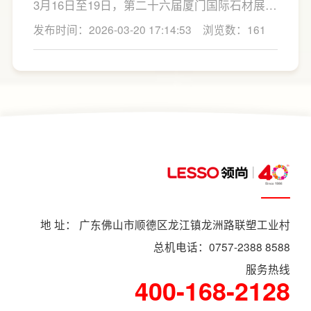
3月16日至19日，第二十六届厦门国际石材展在
义了轻高定时代的人居标准。
厦门国际会展中心圆满落下帷幕。这场汇聚全
发布时间：2026-03-20 17:14:53
浏览数：161
球行业目光的盛典，集结了来自40个国家和地
区的2000余家展商，围绕石材产业的新趋势与
新格局展开深度交流。
地 址： 广东佛山市顺德区龙江镇龙洲路联塑工业村
总机电话：0757-2388 8588
服务热线
400-168-2128