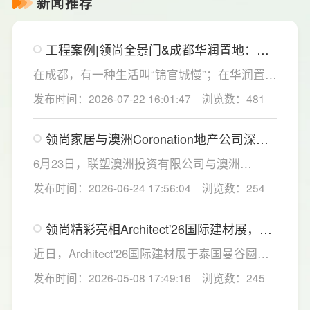
新闻推荐
工程案例|领尚全景门&成都华润置地：隐
于锦官，奢于细节
在成都，有一种生活叫“锦官城慢”；在华润置
地，有一种豪宅尺度叫“隐奢”。 当我们的定制
发布时间：2026-07-22 16:01:47
浏览数：481
全景门落位于此，这不是一次简单的产品植
入，而是一场关于 “空间边界” 的重新思考。我
领尚家居与澳洲Coronation地产公司深度
们深谙成都人的生活习惯和精神追求，他们对
交流，共启发展新征程
“家”的诉求，不再是奢材的堆砌，而是光影的通
6月23日，联塑澳洲投资有限公司与澳洲
透与动线的从容。基于对这份“成都腔调”的深度
Coronation地产公司（以下简称“Coronation地
发布时间：2026-06-24 17:56:04
浏览数：254
洞察，我们的全景门系列，成为串联起户型内
产”）进行了战略合作协议签约仪式，双方从重
公区与私域的理想之举。
点领域启动合作，逐步拓展合作范围等方面达
领尚精彩亮相Architect'26国际建材展，逐
成合作共识，携手构建覆盖澳洲市场的住宅产
光泰国，链接全球
业生态体系。
近日，Architect'26国际建材展于泰国曼谷圆满
收官。作为东盟规模最大、影响力最强的建筑
发布时间：2026-05-08 17:49:16
浏览数：245
科技交流平台，全球业内精英与海外客商齐聚
展会现场，共探建材家居产业新风向。领尚此