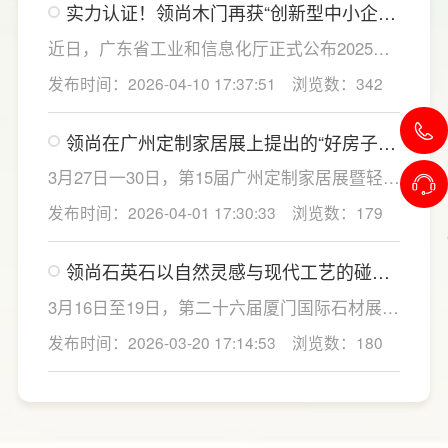
实力认证！领尚木门再获“创新型中小企
次参展，依托出众的产品实力与前沿的美学设
业”与“专精特新中小企业”双重认定
计，吸引众多行业同仁及海外客商驻足展位观
近日，广东省工业和信息化厅正式公布2025年
摩交流、深度洽谈。
创新型中小企业和专精特新中小企业名单，广
发布时间：2026-04-10 17:37:51
浏览数：342
东联塑日利门业有限公司（以下简称：领尚木
门）凭借卓越的创新能力和专业化水平，再度
领尚在广州定制家居展上提出的“好房子”
获得“创新型中小企业”与“专精特新中小企业”认
新范式，值得一看！
定。
3月27日一30日，第15届广州定制家居展暨轻高
定展上，联塑集团旗下家居品牌LESS0领尚带
发布时间：2026-04-01 17:30:33
浏览数：179
着“定制+好房子”主题，携门墙柜一体化整家方
案与联合门易打造的“经纬·叠影”主题衣帽间惊
领尚石英石以自然灵感与现代工艺的碰
艳亮相。从设计理念到产品细节，从智能收纳
撞，惊艳亮相厦门国际石材展！
到环保材质，领尚用一场沉浸式体验，重新定
3月16日至19日，第二十六届厦门国际石材展在
义了轻高定时代的人居标准。
厦门国际会展中心圆满落下帷幕。这场汇聚全
发布时间：2026-03-20 17:14:53
浏览数：180
球行业目光的盛典，集结了来自40个国家和地
区的2000余家展商，围绕石材产业的新趋势与
新格局展开深度交流。