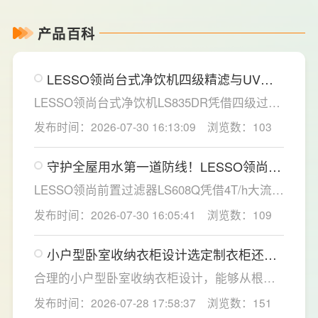
产品百科
LESSO领尚台式净饮机四级精滤与UV杀
菌，构筑双重健康防线
LESSO领尚台式净饮机LS835DR凭借四级过滤
系统与稀土厚膜即热技术，为家庭直饮水场景
发布时间：2026-07-30 16:13:09
浏览数：103
提供了一套兼具净化效率与使用灵活性的解决
方案。
守护全屋用水第一道防线！LESSO领尚前
置过滤器重塑家庭净水新标准
LESSO领尚前置过滤器LS608Q凭借4T/h大流
量、40微米高效精滤、创新虹吸反冲洗技术及
发布时间：2026-07-30 16:05:41
浏览数：109
智能水压监控四大核心优势，为家庭用水安全
提供了全方位的解决方案。
小户型卧室收纳衣柜设计选定制衣柜还是
成品衣柜好？要注意什么？
合理的小户型卧室收纳衣柜设计，能够从根源
解决小户型卧室收纳难题，提升居家舒适感。
发布时间：2026-07-28 17:58:37
浏览数：151
LESSO领尚深耕人居空间规划，针对小户型痛