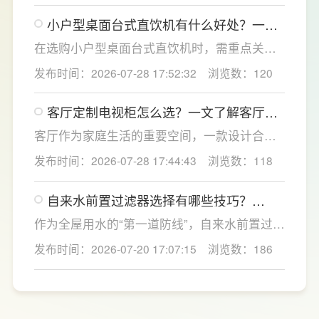
点优化衣柜收纳结构，兼顾空间利用、环保品
小户型桌面台式直饮机有什么好处？一文
质与全屋美学统一，打造实用美观的卧室收纳
了解台式直饮机选购全攻略
方案，为小户型家庭打造整洁通透的休憩空
在选购小户型桌面台式直饮机时，需重点关注
间。
过滤能力、节水性能、智能体验与安全配置，
发布时间：2026-07-28 17:52:32
浏览数：120
更能适配小户型高频日常使用。首先优先选择
高精度过滤系统，搭载成熟反渗透技术的设
客厅定制电视柜怎么选？一文了解客厅定
备，能够深度净化水质，有效滤除水中重金
制电视柜的尺寸布局设计
属、残留杂质与有害微生物，从源头保障饮水
客厅作为家庭生活的重要空间，一款设计合理
纯净安全。
的客厅定制电视柜不仅能够提升家居颜值，更
发布时间：2026-07-28 17:44:43
浏览数：118
能让日常收纳和使用更加便捷。LESSO领尚深
耕整家定制领域，围绕不同户型和家庭需求，
自来水前置过滤器选择有哪些技巧？
提供客厅定制电视柜及一站式整家解决方案，
LESSO领尚提供一站式净水方案
从设计、选材到功能规划进行科学布局，兼顾
作为全屋用水的“第一道防线”，自来水前置过滤
环保、美观与实用，为消费者打造更加舒适、
器能够有效拦截自来水中的泥沙、铁锈、红虫
发布时间：2026-07-20 17:07:15
浏览数：186
有品质的理想家居生活。
等大颗粒杂质，不仅能提升日常用水的洁净
度，还能为后端净水设备及涉水家电提供保
护。LESSO领尚前置过滤器 LS801Q（升级
版）凭借过滤性能、智能设计与安全材质，成