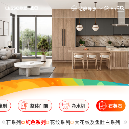
站群导览
En
定制
整体门窗
净水机
石英石
玉石系列
纯色系列
花纹系列
大花纹及鱼肚白系列