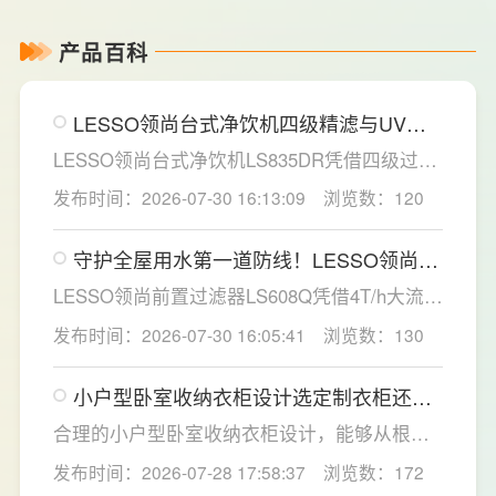
产品百科
LESSO领尚台式净饮机四级精滤与UV杀
菌，构筑双重健康防线
LESSO领尚台式净饮机LS835DR凭借四级过滤
系统与稀土厚膜即热技术，为家庭直饮水场景
发布时间：2026-07-30 16:13:09
浏览数：120
提供了一套兼具净化效率与使用灵活性的解决
方案。
守护全屋用水第一道防线！LESSO领尚前
置过滤器重塑家庭净水新标准
LESSO领尚前置过滤器LS608Q凭借4T/h大流
量、40微米高效精滤、创新虹吸反冲洗技术及
发布时间：2026-07-30 16:05:41
浏览数：130
智能水压监控四大核心优势，为家庭用水安全
提供了全方位的解决方案。
小户型卧室收纳衣柜设计选定制衣柜还是
成品衣柜好？要注意什么？
合理的小户型卧室收纳衣柜设计，能够从根源
解决小户型卧室收纳难题，提升居家舒适感。
发布时间：2026-07-28 17:58:37
浏览数：172
LESSO领尚深耕人居空间规划，针对小户型痛