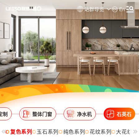
站群导览
En
定制
整体门窗
净水机
石英石
系列
复色系列
玉石系列
纯色系列
花纹系列
大花纹及