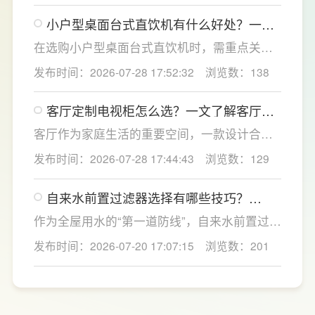
点优化衣柜收纳结构，兼顾空间利用、环保品
小户型桌面台式直饮机有什么好处？一文
质与全屋美学统一，打造实用美观的卧室收纳
了解台式直饮机选购全攻略
方案，为小户型家庭打造整洁通透的休憩空
在选购小户型桌面台式直饮机时，需重点关注
间。
过滤能力、节水性能、智能体验与安全配置，
发布时间：2026-07-28 17:52:32
浏览数：138
更能适配小户型高频日常使用。首先优先选择
高精度过滤系统，搭载成熟反渗透技术的设
客厅定制电视柜怎么选？一文了解客厅定
备，能够深度净化水质，有效滤除水中重金
制电视柜的尺寸布局设计
属、残留杂质与有害微生物，从源头保障饮水
客厅作为家庭生活的重要空间，一款设计合理
纯净安全。
的客厅定制电视柜不仅能够提升家居颜值，更
发布时间：2026-07-28 17:44:43
浏览数：129
能让日常收纳和使用更加便捷。LESSO领尚深
耕整家定制领域，围绕不同户型和家庭需求，
自来水前置过滤器选择有哪些技巧？
提供客厅定制电视柜及一站式整家解决方案，
LESSO领尚提供一站式净水方案
从设计、选材到功能规划进行科学布局，兼顾
作为全屋用水的“第一道防线”，自来水前置过滤
环保、美观与实用，为消费者打造更加舒适、
器能够有效拦截自来水中的泥沙、铁锈、红虫
发布时间：2026-07-20 17:07:15
浏览数：201
有品质的理想家居生活。
等大颗粒杂质，不仅能提升日常用水的洁净
度，还能为后端净水设备及涉水家电提供保
护。LESSO领尚前置过滤器 LS801Q（升级
版）凭借过滤性能、智能设计与安全材质，成