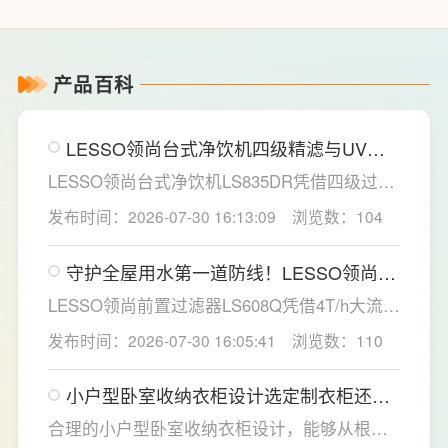
产品百科
LESSO领尚台式净饮机四级精滤与UV杀
菌，构筑双重健康防线
LESSO领尚台式净饮机LS835DR凭借四级过滤
系统与稀土厚膜即热技术，为家庭直饮水场景
发布时间：2026-07-30 16:13:09
浏览数：104
提供了一套兼具净化效率与使用灵活性的解决
方案。
守护全屋用水第一道防线！LESSO领尚前
置过滤器重塑家庭净水新标准
LESSO领尚前置过滤器LS608Q凭借4T/h大流
量、40微米高效精滤、创新虹吸反冲洗技术及
发布时间：2026-07-30 16:05:41
浏览数：110
智能水压监控四大核心优势，为家庭用水安全
提供了全方位的解决方案。
小户型卧室收纳衣柜设计选定制衣柜还是
成品衣柜好？要注意什么？
合理的小户型卧室收纳衣柜设计，能够从根源