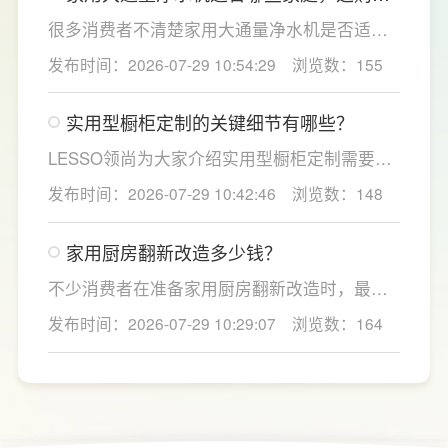
如何匹配用水场景吗？
冲奶、85℃泡辅食、100℃沸水冲泡茶饮一键
很多消费者不清楚家用大通量净水机是否适配
切换，不用反复烧水兑冷水，呵护宝宝娇嫩肠
自家户型，LESSO领尚建议，选购前一定要结
发布时间：2026-07-29 10:54:29
浏览数：155
胃。
合家庭用水场景判断。家用大通量净水机更适
合常住人口多、用水需求大的家庭，比如三口
实用型橱柜定制的关键细节有哪些？
及以上之家，或是经常泡茶、冲奶、清洗果
蔬，需要持续大量净水的用户。小户型、单人
LESSO领尚为大家介绍实用型橱柜定制需要关
居住、日常用水量少的家庭，无需盲目追求超
注的几个关键细节：实用型橱柜定制应结合厨
发布时间：2026-07-29 10:42:46
浏览数：148
大通量，避免功能过剩造成浪费。
房面积和家庭烹饪习惯进行规划，合理划分
洗、切、炒动线，提升下厨效率；同时充分利
家用厨房翻新改造多少钱？
用吊柜、地柜、高柜等收纳空间，并配置抽屉
分区、拉篮、转角收纳等功能设计，提高空间
不少消费者在准备家用厨房翻新改造时，最关
利用率。
心的问题莫过于“家用厨房翻新改造多少钱”，接
发布时间：2026-07-29 10:29:07
浏览数：164
下来LESSO领尚为大家解答一下。事实上，厨
房改造费用并没有统一标准，通常会受到改造
范围、空间面积、材料品质、功能配置以及是
否更换橱柜、电器、水电等因素影响。