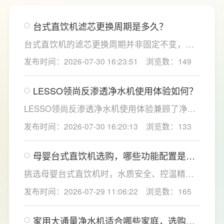
台式直饮机滤芯更换周期是多久？
台式直饮机的滤芯更换周期并非固定不变，主
要取决于实际用水量、进水水质及使用频率等
发布时间：2026-07-30 16:23:51
浏览数：149
因素。一般来说，PP棉和活性炭类前置滤芯建
议每6至12个月更换一次，RO反渗透膜滤芯使
LESSO领尚反渗透净水机使用体验如何？
用寿命相对较长，通常在2至3年左右，而后置
活性炭滤芯则建议每年更换一次以保障出水口
LESSO领尚反渗透净水机使用体验兼顾了净水
感。
效果、使用便捷性和节水表现。产品采用
发布时间：2026-07-30 16:20:13
浏览数：133
120mm纤薄机身设计，不占用过多厨下空间；
双出水模式可根据不同需求切换生活用水和直
母婴台式直饮机选购，哪些功能配置是有
饮水，不仅满足厨房多场景用水需求，还有助
娃家庭必不可少的？
于延长滤芯使用寿命。
挑选母婴台式直饮机时，水质安全、控温精准
度是宝妈群体最关心的核心需求，接下来
发布时间：2026-07-29 11:06:22
浏览数：165
LESSO领尚为大家讲解适合母婴家庭的必备功
能配置。母婴冲奶、辅食、直饮对水温要求不
家用大通量净水机适合哪些家庭，选购时
同，机型需搭载多档精准控温功能，45℃低温