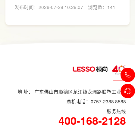
利用率。
心的问题莫过于“家用厨房翻新改造多少钱”，接
发布时间：2026-07-29 10:29:07
浏览数：141
下来LESSO领尚为大家解答一下。事实上，厨
房改造费用并没有统一标准，通常会受到改造
范围、空间面积、材料品质、功能配置以及是
否更换橱柜、电器、水电等因素影响。
地 址： 广东佛山市顺德区龙江镇龙洲路联塑工业村
总机电话：0757-2388 8588
服务热线
400-168-2128