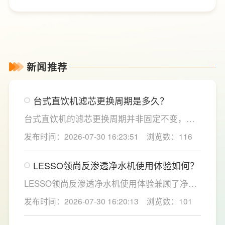
新闻推荐
台式直饮机滤芯更换周期是多久？
台式直饮机的滤芯更换周期并非固定不变，主
要取决于实际用水量、进水水质及使用频率等
发布时间：2026-07-30 16:23:51
浏览数：116
因素。一般来说，PP棉和活性炭类前置滤芯建
议每6至12个月更换一次，RO反渗透膜滤芯使
LESSO领尚反渗透净水机使用体验如何？
用寿命相对较长，通常在2至3年左右，而后置
活性炭滤芯则建议每年更换一次以保障出水口
LESSO领尚反渗透净水机使用体验兼顾了净水
感。
效果、使用便捷性和节水表现。产品采用
发布时间：2026-07-30 16:20:13
浏览数：101
120mm纤薄机身设计，不占用过多厨下空间；
双出水模式可根据不同需求切换生活用水和直