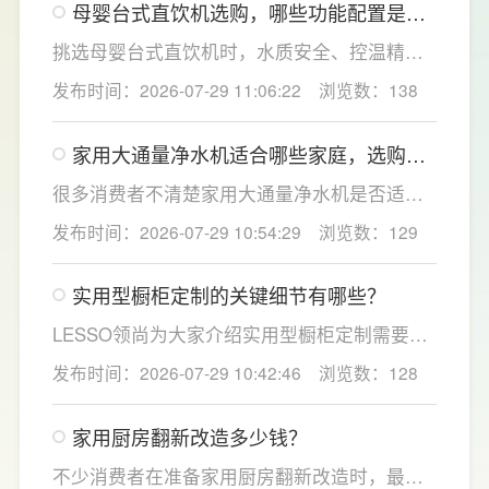
母婴台式直饮机选购，哪些功能配置是有
饮水，不仅满足厨房多场景用水需求，还有助
娃家庭必不可少的？
于延长滤芯使用寿命。
挑选母婴台式直饮机时，水质安全、控温精准
度是宝妈群体最关心的核心需求，接下来
发布时间：2026-07-29 11:06:22
浏览数：138
LESSO领尚为大家讲解适合母婴家庭的必备功
能配置。母婴冲奶、辅食、直饮对水温要求不
家用大通量净水机适合哪些家庭，选购时
同，机型需搭载多档精准控温功能，45℃低温
如何匹配用水场景吗？
冲奶、85℃泡辅食、100℃沸水冲泡茶饮一键
很多消费者不清楚家用大通量净水机是否适配
切换，不用反复烧水兑冷水，呵护宝宝娇嫩肠
自家户型，LESSO领尚建议，选购前一定要结
发布时间：2026-07-29 10:54:29
浏览数：129
胃。
合家庭用水场景判断。家用大通量净水机更适
合常住人口多、用水需求大的家庭，比如三口
实用型橱柜定制的关键细节有哪些？
及以上之家，或是经常泡茶、冲奶、清洗果
蔬，需要持续大量净水的用户。小户型、单人
LESSO领尚为大家介绍实用型橱柜定制需要关
居住、日常用水量少的家庭，无需盲目追求超
注的几个关键细节：实用型橱柜定制应结合厨
发布时间：2026-07-29 10:42:46
浏览数：128
大通量，避免功能过剩造成浪费。
房面积和家庭烹饪习惯进行规划，合理划分
洗、切、炒动线，提升下厨效率；同时充分利
家用厨房翻新改造多少钱？
用吊柜、地柜、高柜等收纳空间，并配置抽屉
分区、拉篮、转角收纳等功能设计，提高空间
不少消费者在准备家用厨房翻新改造时，最关