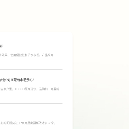
何？
净水效果、使用便捷性和节水表现。产品采用
间；双出水模式可根据不同需求切换生活用水和直饮
于延长滤芯使用寿命。
购时如何匹配用水场景吗？
自家户型，LESSO领尚建议，选购前一定要结合
合常住人口多、用水需求大的家庭，比如三口及以
需要持续大量净水的用户。小户型、单人居住、日
，避免功能过剩造成浪费。
心的问题莫过于“家用厨房翻新改造多少钱”，接
，厨房改造费用并没有统一标准，通常会受到改造范