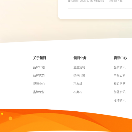
发布时间：2026-07-29 10:42:46
浏览数：146
柜、地柜、高柜等收纳空间，并配置抽屉分区、
率。
关于领尚
领尚业务
资讯中心
品牌介绍
全屋定制
品牌资讯
品牌优势
整体门窗
产品百科
视频中心
净水机
知识问答
品牌荣誉
石英石
加盟资讯
活动资讯