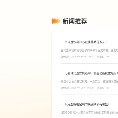
新闻推荐
台式直饮机滤芯更换周期是多久？
台式直饮机的滤芯更换周期并非固定不变，主要
素。一般来说，PP棉和活性炭类前置滤芯建议每6
发布时间：2026-07-30 16:23:51
浏览数：146
命相对较长，通常在2至3年左右，而后置活性炭
母婴台式直饮机选购，哪些功能配置是有
挑选母婴台式直饮机时，水质安全、控温精准度
LESSO领尚为大家讲解适合母婴家庭的必备功
发布时间：2026-07-29 11:06:22
浏览数：163
同，机型需搭载多档精准控温功能，45℃低温冲奶
换，不用反复烧水兑冷水，呵护宝宝娇嫩肠胃。
实用型橱柜定制的关键细节有哪些？
LESSO领尚为大家介绍实用型橱柜定制需要关
面积和家庭烹饪习惯进行规划，合理划分洗、切