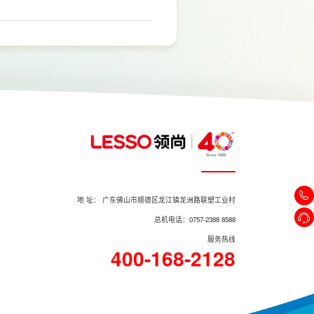
否更换橱柜、电器、水电等因素影响。
地 址： 广东佛山市顺德区龙江镇龙洲路联塑工业村
总机电话：0757-2388 8588
服务热线
400-168-2128