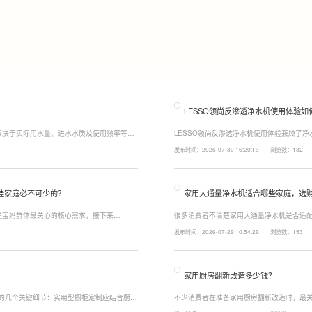
LESSO领尚反渗透净水机使用体验如
取决于实际用水量、进水水质及使用频率等因
LESSO领尚反渗透净水机使用体验兼顾了
至12个月更换一次，RO反渗透膜滤芯使用寿
120mm纤薄机身设计，不占用过多厨下空
发布时间：2026-07-30 16:20:13
浏览数：132
滤芯则建议每年更换一次以保障出水口感。
水，不仅满足厨房多场景用水需求，还有助
娃家庭必不可少的？
家用大通量净水机适合哪些家庭，选
是宝妈群体最关心的核心需求，接下来
很多消费者不清楚家用大通量净水机是否适配
能配置。母婴冲奶、辅食、直饮对水温要求不
家庭用水场景判断。家用大通量净水机更适
发布时间：2026-07-29 10:54:29
浏览数：153
、85℃泡辅食、100℃沸水冲泡茶饮一键切
上之家，或是经常泡茶、冲奶、清洗果蔬，
常用水量少的家庭，无需盲目追求超大通量
家用厨房翻新改造多少钱？
注的几个关键细节：实用型橱柜定制应结合厨房
不少消费者在准备家用厨房翻新改造时，最关
、炒动线，提升下厨效率；同时充分利用吊
下来LESSO领尚为大家解答一下。事实上