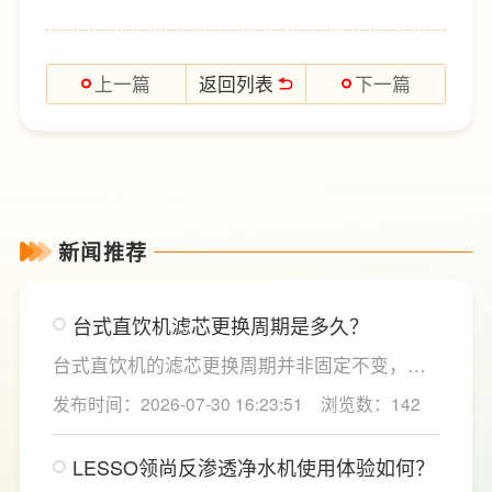
返回列表
上一篇
下一篇
新闻推荐
台式直饮机滤芯更换周期是多久？
台式直饮机的滤芯更换周期并非固定不变，主
要取决于实际用水量、进水水质及使用频率等
发布时间：2026-07-30 16:23:51
浏览数：142
因素。一般来说，PP棉和活性炭类前置滤芯建
议每6至12个月更换一次，RO反渗透膜滤芯使
LESSO领尚反渗透净水机使用体验如何？
用寿命相对较长，通常在2至3年左右，而后置