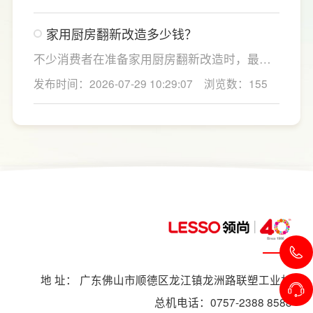
房面积和家庭烹饪习惯进行规划，合理划分
洗、切、炒动线，提升下厨效率；同时充分利
家用厨房翻新改造多少钱？
用吊柜、地柜、高柜等收纳空间，并配置抽屉
分区、拉篮、转角收纳等功能设计，提高空间
不少消费者在准备家用厨房翻新改造时，最关
利用率。
心的问题莫过于“家用厨房翻新改造多少钱”，接
发布时间：2026-07-29 10:29:07
浏览数：155
下来LESSO领尚为大家解答一下。事实上，厨
房改造费用并没有统一标准，通常会受到改造
范围、空间面积、材料品质、功能配置以及是
否更换橱柜、电器、水电等因素影响。
地 址： 广东佛山市顺德区龙江镇龙洲路联塑工业村
总机电话：0757-2388 8588