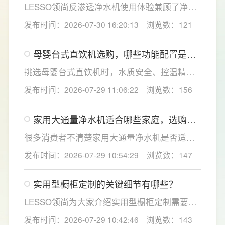
活性炭滤芯则建议每年更换一次以保障出水口
LESSO领尚反渗透净水机使用体验兼顾了净水
感。
效果、使用便捷性和节水表现。产品采用
发布时间：2026-07-30 16:20:13
浏览数：121
120mm纤薄机身设计，不占用过多厨下空间；
双出水模式可根据不同需求切换生活用水和直
母婴台式直饮机选购，哪些功能配置是有
饮水，不仅满足厨房多场景用水需求，还有助
娃家庭必不可少的？
于延长滤芯使用寿命。
挑选母婴台式直饮机时，水质安全、控温精准
度是宝妈群体最关心的核心需求，接下来
发布时间：2026-07-29 11:06:22
浏览数：156
LESSO领尚为大家讲解适合母婴家庭的必备功
能配置。母婴冲奶、辅食、直饮对水温要求不
家用大通量净水机适合哪些家庭，选购时
同，机型需搭载多档精准控温功能，45℃低温
如何匹配用水场景吗？
冲奶、85℃泡辅食、100℃沸水冲泡茶饮一键
很多消费者不清楚家用大通量净水机是否适配
切换，不用反复烧水兑冷水，呵护宝宝娇嫩肠
自家户型，LESSO领尚建议，选购前一定要结
发布时间：2026-07-29 10:54:29
浏览数：147
胃。
合家庭用水场景判断。家用大通量净水机更适
合常住人口多、用水需求大的家庭，比如三口
实用型橱柜定制的关键细节有哪些？
及以上之家，或是经常泡茶、冲奶、清洗果
蔬，需要持续大量净水的用户。小户型、单人
LESSO领尚为大家介绍实用型橱柜定制需要关
居住、日常用水量少的家庭，无需盲目追求超
注的几个关键细节：实用型橱柜定制应结合厨
发布时间：2026-07-29 10:42:46
浏览数：143
大通量，避免功能过剩造成浪费。