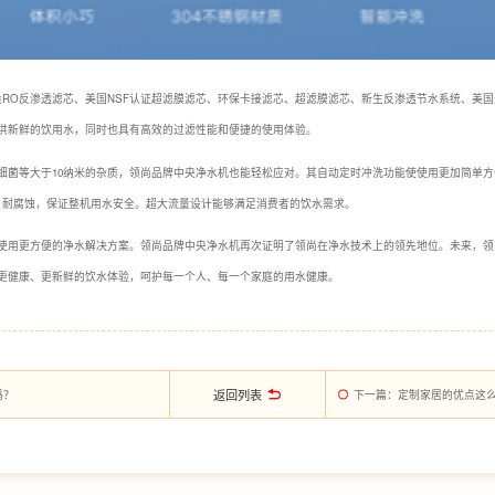
量RO反渗透滤芯、美国NSF认证超滤膜滤芯、环保卡接滤芯、超滤膜滤芯、新生反渗透节水系统、美国
供新鲜的饮用水，同时也具有高效的过滤性能和便捷的使用体验。
细菌等大于10纳米的杂质，领尚品牌中央净水机也能轻松应对。其自动定时冲洗功能使使用更加简单
质，耐腐蚀，保证整机用水安全。超大流量设计能够满足消费者的饮水需求。
使用更方便的净水解决方案。领尚品牌中央净水机再次证明了领尚在净水技术上的领先地位。未来，领
更健康、更新鲜的饮水体验，呵护每一个人、每一个家庭的用水健康。
返回列表
吗？
下一篇
：定制家居的优点这