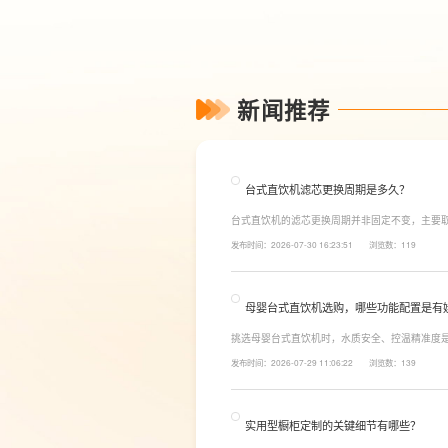
新闻推荐
台式直饮机滤芯更换周期是多久？
台式直饮机的滤芯更换周期并非固定不变，主要
素。一般来说，PP棉和活性炭类前置滤芯建议每6
发布时间：2026-07-30 16:23:51
浏览数：119
命相对较长，通常在2至3年左右，而后置活性炭
母婴台式直饮机选购，哪些功能配置是有
挑选母婴台式直饮机时，水质安全、控温精准度
LESSO领尚为大家讲解适合母婴家庭的必备功
发布时间：2026-07-29 11:06:22
浏览数：139
同，机型需搭载多档精准控温功能，45℃低温冲奶
换，不用反复烧水兑冷水，呵护宝宝娇嫩肠胃。
实用型橱柜定制的关键细节有哪些？