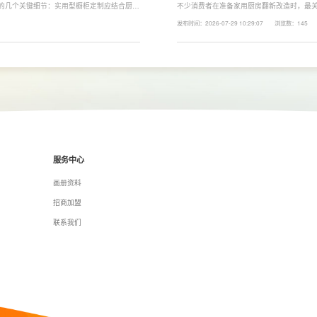
注的几个关键细节：实用型橱柜定制应结合厨房
不少消费者在准备家用厨房翻新改造时，最关
、炒动线，提升下厨效率；同时充分利用吊
下来LESSO领尚为大家解答一下。事实上
发布时间：2026-07-29 10:29:07
浏览数：145
拉篮、转角收纳等功能设计，提高空间利用
围、空间面积、材料品质、功能配置以及是
服务中心
画册资料
招商加盟
联系我们