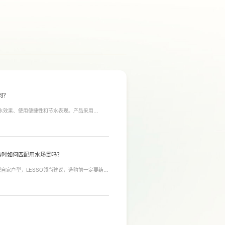
何？
净水效果、使用便捷性和节水表现。产品采用
间；双出水模式可根据不同需求切换生活用水和直饮
于延长滤芯使用寿命。
购时如何匹配用水场景吗？
自家户型，LESSO领尚建议，选购前一定要结合
合常住人口多、用水需求大的家庭，比如三口及以
需要持续大量净水的用户。小户型、单人居住、日
，避免功能过剩造成浪费。