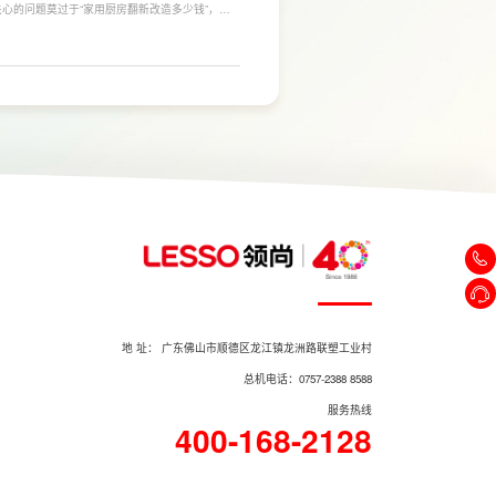
心的问题莫过于“家用厨房翻新改造多少钱”，接
，厨房改造费用并没有统一标准，通常会受到改造范
否更换橱柜、电器、水电等因素影响。
地 址： 广东佛山市顺德区龙江镇龙洲路联塑工业村
总机电话：0757-2388 8588
服务热线
400-168-2128