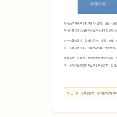
领尚品牌中央净水机具备7大品质，包括大通
些特性使得领尚的新型中央净水机不仅能够提
对于特殊的需求，如去除泥沙、铁锈、胶体、
计，无任何焊接点，使用304医用不锈钢材
领尚品牌一直致力于为消费者提供更加科学、
求，为用户量身定制专业净水解决方案，创造
上一篇
：又到装修季，选择整体家居好