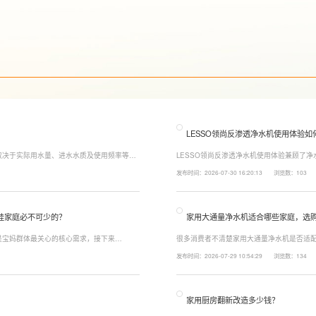
LESSO领尚反渗透净水机使用体验如
取决于实际用水量、进水水质及使用频率等因
LESSO领尚反渗透净水机使用体验兼顾了
至12个月更换一次，RO反渗透膜滤芯使用寿
120mm纤薄机身设计，不占用过多厨下空
发布时间：2026-07-30 16:20:13
浏览数：103
滤芯则建议每年更换一次以保障出水口感。
水，不仅满足厨房多场景用水需求，还有助
娃家庭必不可少的？
家用大通量净水机适合哪些家庭，选
是宝妈群体最关心的核心需求，接下来
很多消费者不清楚家用大通量净水机是否适配
能配置。母婴冲奶、辅食、直饮对水温要求不
家庭用水场景判断。家用大通量净水机更适
发布时间：2026-07-29 10:54:29
浏览数：134
、85℃泡辅食、100℃沸水冲泡茶饮一键切
上之家，或是经常泡茶、冲奶、清洗果蔬，
常用水量少的家庭，无需盲目追求超大通量
家用厨房翻新改造多少钱？