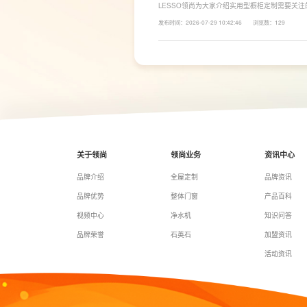
LESSO领尚为大家介绍实用型橱柜定制需要关
面积和家庭烹饪习惯进行规划，合理划分洗、切
发布时间：2026-07-29 10:42:46
浏览数：129
柜、地柜、高柜等收纳空间，并配置抽屉分区、
率。
关于领尚
领尚业务
资讯中心
品牌介绍
全屋定制
品牌资讯
品牌优势
整体门窗
产品百科
视频中心
净水机
知识问答
品牌荣誉
石英石
加盟资讯
活动资讯