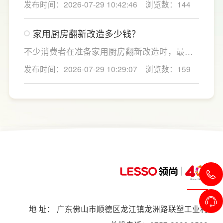
发布时间：2026-07-29 10:42:46
浏览数：144
大通量，避免功能过剩造成浪费。
房面积和家庭烹饪习惯进行规划，合理划分
洗、切、炒动线，提升下厨效率；同时充分利
家用厨房翻新改造多少钱？
用吊柜、地柜、高柜等收纳空间，并配置抽屉
分区、拉篮、转角收纳等功能设计，提高空间
不少消费者在准备家用厨房翻新改造时，最关
利用率。
心的问题莫过于“家用厨房翻新改造多少钱”，接
发布时间：2026-07-29 10:29:07
浏览数：159
下来LESSO领尚为大家解答一下。事实上，厨
房改造费用并没有统一标准，通常会受到改造
范围、空间面积、材料品质、功能配置以及是
否更换橱柜、电器、水电等因素影响。
地 址： 广东佛山市顺德区龙江镇龙洲路联塑工业村