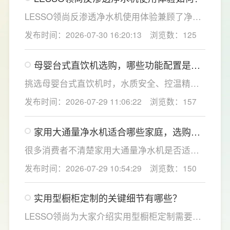
活性炭滤芯则建议每年更换一次以保障出水口
LESSO领尚反渗透净水机使用体验兼顾了净水
感。
效果、使用便捷性和节水表现。产品采用
发布时间：2026-07-30 16:20:13
浏览数：125
120mm纤薄机身设计，不占用过多厨下空间；
双出水模式可根据不同需求切换生活用水和直
母婴台式直饮机选购，哪些功能配置是有
饮水，不仅满足厨房多场景用水需求，还有助
娃家庭必不可少的？
于延长滤芯使用寿命。
挑选母婴台式直饮机时，水质安全、控温精准
度是宝妈群体最关心的核心需求，接下来
发布时间：2026-07-29 11:06:22
浏览数：157
LESSO领尚为大家讲解适合母婴家庭的必备功
能配置。母婴冲奶、辅食、直饮对水温要求不
家用大通量净水机适合哪些家庭，选购时
同，机型需搭载多档精准控温功能，45℃低温
如何匹配用水场景吗？
冲奶、85℃泡辅食、100℃沸水冲泡茶饮一键
很多消费者不清楚家用大通量净水机是否适配
切换，不用反复烧水兑冷水，呵护宝宝娇嫩肠
自家户型，LESSO领尚建议，选购前一定要结
发布时间：2026-07-29 10:54:29
浏览数：150
胃。
合家庭用水场景判断。家用大通量净水机更适
合常住人口多、用水需求大的家庭，比如三口
实用型橱柜定制的关键细节有哪些？
及以上之家，或是经常泡茶、冲奶、清洗果
蔬，需要持续大量净水的用户。小户型、单人
LESSO领尚为大家介绍实用型橱柜定制需要关
居住、日常用水量少的家庭，无需盲目追求超
注的几个关键细节：实用型橱柜定制应结合厨