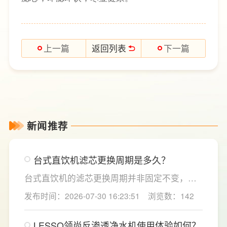
返回列表
上一篇
下一篇
新闻推荐
台式直饮机滤芯更换周期是多久？
台式直饮机的滤芯更换周期并非固定不变，主
要取决于实际用水量、进水水质及使用频率等
发布时间：2026-07-30 16:23:51
浏览数：142
因素。一般来说，PP棉和活性炭类前置滤芯建
议每6至12个月更换一次，RO反渗透膜滤芯使
LESSO领尚反渗透净水机使用体验如何？
用寿命相对较长，通常在2至3年左右，而后置