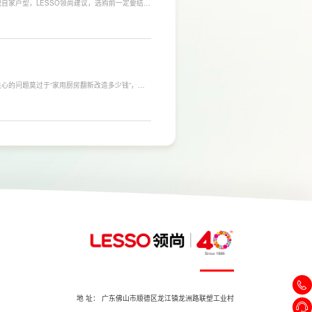
自家户型，LESSO领尚建议，选购前一定要结合
合常住人口多、用水需求大的家庭，比如三口及以
需要持续大量净水的用户。小户型、单人居住、日
，避免功能过剩造成浪费。
心的问题莫过于“家用厨房翻新改造多少钱”，接
，厨房改造费用并没有统一标准，通常会受到改造范
否更换橱柜、电器、水电等因素影响。
地 址： 广东佛山市顺德区龙江镇龙洲路联塑工业村