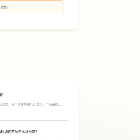
些优势？
何？
净水效果、使用便捷性和节水表现。产品采用
间；双出水模式可根据不同需求切换生活用水和直饮
于延长滤芯使用寿命。
购时如何匹配用水场景吗？