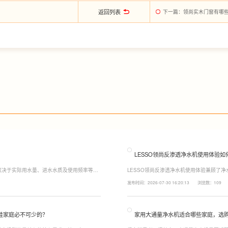
返回列表
下一篇
：领尚实木门窗有哪
LESSO领尚反渗透净水机使用体验如
取决于实际用水量、进水水质及使用频率等因
LESSO领尚反渗透净水机使用体验兼顾了
至12个月更换一次，RO反渗透膜滤芯使用寿
120mm纤薄机身设计，不占用过多厨下空
发布时间：2026-07-30 16:20:13
浏览数：109
滤芯则建议每年更换一次以保障出水口感。
水，不仅满足厨房多场景用水需求，还有助
娃家庭必不可少的？
家用大通量净水机适合哪些家庭，选