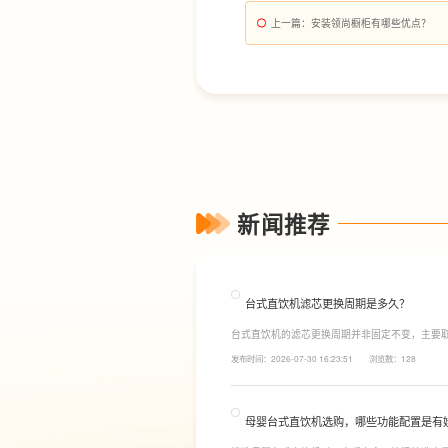
上一篇
：安装领尚橱柜有哪些优点？
新闻推荐
台式直饮机滤芯更换周期是多久？
台式直饮机的滤芯更换周期并非固定不变，主要
素。一般来说，PP棉和活性炭类前置滤芯建议每6
发布时间：2026-07-30 16:23:51
浏览数：128
命相对较长，通常在2至3年左右，而后置活性炭
母婴台式直饮机选购，哪些功能配置是有