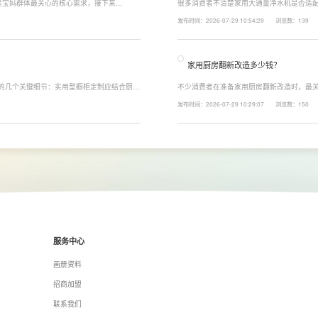
是宝妈群体最关心的核心需求，接下来
很多消费者不清楚家用大通量净水机是否适配
能配置。母婴冲奶、辅食、直饮对水温要求不
家庭用水场景判断。家用大通量净水机更适
发布时间：2026-07-29 10:54:29
浏览数：139
、85℃泡辅食、100℃沸水冲泡茶饮一键切
上之家，或是经常泡茶、冲奶、清洗果蔬，
常用水量少的家庭，无需盲目追求超大通量
家用厨房翻新改造多少钱？
注的几个关键细节：实用型橱柜定制应结合厨房
不少消费者在准备家用厨房翻新改造时，最关
、炒动线，提升下厨效率；同时充分利用吊
下来LESSO领尚为大家解答一下。事实上
发布时间：2026-07-29 10:29:07
浏览数：150
拉篮、转角收纳等功能设计，提高空间利用
围、空间面积、材料品质、功能配置以及是
服务中心
画册资料
招商加盟
联系我们