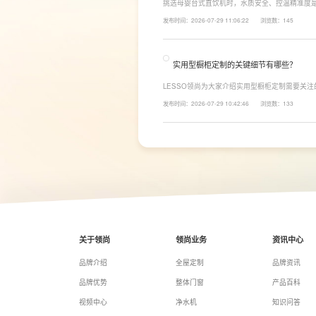
挑选母婴台式直饮机时，水质安全、控温精准度
LESSO领尚为大家讲解适合母婴家庭的必备功
发布时间：2026-07-29 11:06:22
浏览数：145
同，机型需搭载多档精准控温功能，45℃低温冲奶
换，不用反复烧水兑冷水，呵护宝宝娇嫩肠胃。
实用型橱柜定制的关键细节有哪些？
LESSO领尚为大家介绍实用型橱柜定制需要关
面积和家庭烹饪习惯进行规划，合理划分洗、切
发布时间：2026-07-29 10:42:46
浏览数：133
柜、地柜、高柜等收纳空间，并配置抽屉分区、
率。
关于领尚
领尚业务
资讯中心
品牌介绍
全屋定制
品牌资讯
品牌优势
整体门窗
产品百科
视频中心
净水机
知识问答