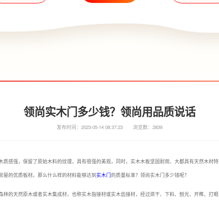
领尚实木门多少钱？领尚用品质说话
发布时间：2023-05-14 08:37:23
浏览数：2839
木质感强，保留了原始木料的纹理，具有很强的美观，同时，实木木板坚固耐用、大都具有天然木材特
房屋的优质板材。那么什么样的材料能够达到
实木门
的质量标准？领尚实木门多少钱呢？
森林的天然原木或者实木集成材，也称实木指接材或实木齿接材，经过烘干、下料、刨光、开榫、打眼