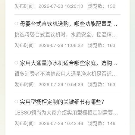
效果、使用便捷性和节水表现。产品采用
发布时间：2026-07-30 16:20:13
浏览数：132
120mm纤薄机身设计，不占用过多厨下空间；
双出水模式可根据不同需求切换生活用水和直
母婴台式直饮机选购，哪些功能配置是有
饮水，不仅满足厨房多场景用水需求，还有助
娃家庭必不可少的？
于延长滤芯使用寿命。
挑选母婴台式直饮机时，水质安全、控温精准
度是宝妈群体最关心的核心需求，接下来
发布时间：2026-07-29 11:06:22
浏览数：163
LESSO领尚为大家讲解适合母婴家庭的必备功
能配置。母婴冲奶、辅食、直饮对水温要求不
家用大通量净水机适合哪些家庭，选购时
同，机型需搭载多档精准控温功能，45℃低温
如何匹配用水场景吗？
冲奶、85℃泡辅食、100℃沸水冲泡茶饮一键
很多消费者不清楚家用大通量净水机是否适配
切换，不用反复烧水兑冷水，呵护宝宝娇嫩肠
自家户型，LESSO领尚建议，选购前一定要结
发布时间：2026-07-29 10:54:29
浏览数：153
胃。
合家庭用水场景判断。家用大通量净水机更适
合常住人口多、用水需求大的家庭，比如三口
实用型橱柜定制的关键细节有哪些？
及以上之家，或是经常泡茶、冲奶、清洗果
蔬，需要持续大量净水的用户。小户型、单人
LESSO领尚为大家介绍实用型橱柜定制需要关
居住、日常用水量少的家庭，无需盲目追求超
注的几个关键细节：实用型橱柜定制应结合厨
发布时间：2026-07-29 10:42:46
浏览数：146
大通量，避免功能过剩造成浪费。
房面积和家庭烹饪习惯进行规划，合理划分
洗、切、炒动线，提升下厨效率；同时充分利