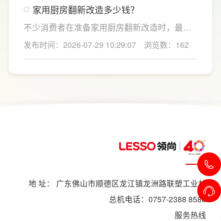
家用厨房翻新改造多少钱？
用吊柜、地柜、高柜等收纳空间，并配置抽屉
分区、拉篮、转角收纳等功能设计，提高空间
不少消费者在准备家用厨房翻新改造时，最关
利用率。
心的问题莫过于“家用厨房翻新改造多少钱”，接
发布时间：2026-07-29 10:29:07
浏览数：162
下来LESSO领尚为大家解答一下。事实上，厨
房改造费用并没有统一标准，通常会受到改造
范围、空间面积、材料品质、功能配置以及是
否更换橱柜、电器、水电等因素影响。
地 址： 广东佛山市顺德区龙江镇龙洲路联塑工业村
总机电话：0757-2388 8588
服务热线