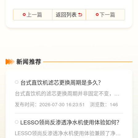
返回列表
上一篇
下一篇
新闻推荐
台式直饮机滤芯更换周期是多久？
台式直饮机的滤芯更换周期并非固定不变，主
要取决于实际用水量、进水水质及使用频率等
发布时间：2026-07-30 16:23:51
浏览数：146
因素。一般来说，PP棉和活性炭类前置滤芯建
议每6至12个月更换一次，RO反渗透膜滤芯使
LESSO领尚反渗透净水机使用体验如何？
用寿命相对较长，通常在2至3年左右，而后置
活性炭滤芯则建议每年更换一次以保障出水口
LESSO领尚反渗透净水机使用体验兼顾了净水
感。