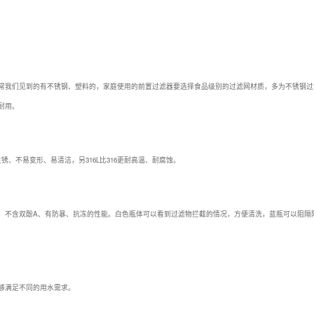
常我们见到的有不锈钢、塑料的，家庭使用的前置过滤器要选择食品级别的过滤网材质，多为不锈钢过
耐用。
生锈、不易变形、易清洁，另316L比316更耐高温、耐腐蚀。
，不含双酚A、有防暴、抗冻的性能。白色瓶体可以看到过滤物拦截的情况，方便清洗，蓝瓶可以阻隔
够满足不同的用水需求。