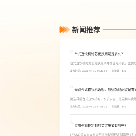
新闻推荐
台式直饮机滤芯更换周期是多久？
台式直饮机的滤芯更换周期并非固定不变，主要
素。一般来说，PP棉和活性炭类前置滤芯建议每6
发布时间：2026-07-30 16:23:51
浏览数：136
命相对较长，通常在2至3年左右，而后置活性炭
母婴台式直饮机选购，哪些功能配置是有
挑选母婴台式直饮机时，水质安全、控温精准度
LESSO领尚为大家讲解适合母婴家庭的必备功
发布时间：2026-07-29 11:06:22
浏览数：149
同，机型需搭载多档精准控温功能，45℃低温冲奶
换，不用反复烧水兑冷水，呵护宝宝娇嫩肠胃。
实用型橱柜定制的关键细节有哪些？
LESSO领尚为大家介绍实用型橱柜定制需要关