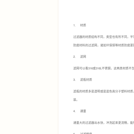
1. 材质
过滤器的材质结构不同，类型也有所不同，平
防腐材料的过滤网，诸如环保铜等材质防腐更
2. 滤网
滤网可以看316或316L不锈钢，这两类材质不
3. 滤瓶材质
滤瓶的材质多是透明或是蓝色高分子塑料材质
装。
4. 通量
通量大的过滤器出水快，冲洗起来更流畅，能