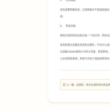
5. 过滤精度
首先需要明确的是，过滤精度并不是越高越好
质。
6. 附加功能
拥有实用的附加功能也是一个加分项，例如水
安装前置过滤器还是很有必要的，不仅可以减
过滤器LS608Q拥有4T/h的大流量，即
以去官网查看哦，希望今天的介绍能够帮到你
上一篇
：品质好、性价比高的净水机品