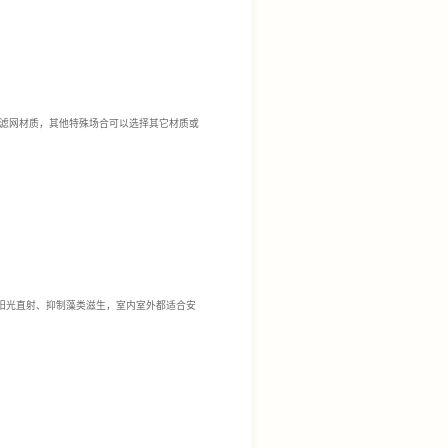
滤网材质，其他特殊场合可以选择其它材质或
阳光直射、抑制藻类滋生，室内室外都适合安