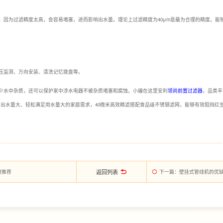
。因为过滤精度太高，会容易堵塞，进而影响出水量。理论上过滤精度为40μm是最为合理的精度。能
压监测、万向安装、清洗记忆拨盘等。
少水中杂质，还可以保护家中涉水电器不被杂质堵塞和腐蚀。小编在这里安利
领尚前置过滤器
，品类丰
滤即用，出水量大、轻松满足用水量大的家庭需求，40微米高效精滤搭配食品级不锈钢滤网，能够有效阻挡
。
返回列表
牌推荐
下一篇
：壁挂式管线机的优