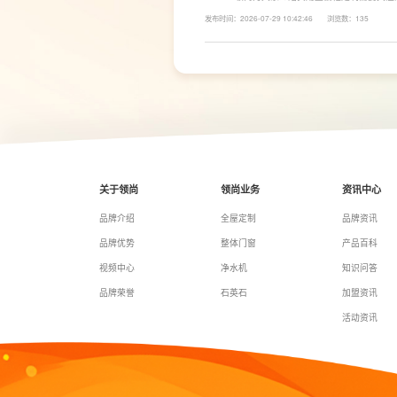
面积和家庭烹饪习惯进行规划，合理划分洗、切
发布时间：2026-07-29 10:42:46
浏览数：135
柜、地柜、高柜等收纳空间，并配置抽屉分区、
率。
关于领尚
领尚业务
资讯中心
品牌介绍
全屋定制
品牌资讯
品牌优势
整体门窗
产品百科
视频中心
净水机
知识问答
品牌荣誉
石英石
加盟资讯
活动资讯