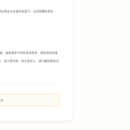
够在保证出水量的前提下，过滤掉颗粒类杂
富，能够满足不同的家用需求，例如领尚前置
红虫、泥沙等杂质，用水更安心，感兴趣的朋友可
缺点