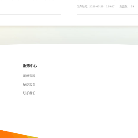
、炒动线，提升下厨效率；同时充分利用吊
下来LESSO领尚为大家解答一下。事实上
发布时间：2026-07-29 10:29:07
浏览数：153
拉篮、转角收纳等功能设计，提高空间利用
围、空间面积、材料品质、功能配置以及是
服务中心
画册资料
招商加盟
联系我们