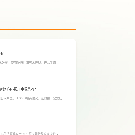
何？
净水效果、使用便捷性和节水表现。产品采用
间；双出水模式可根据不同需求切换生活用水和直饮
于延长滤芯使用寿命。
购时如何匹配用水场景吗？
自家户型，LESSO领尚建议，选购前一定要结合
合常住人口多、用水需求大的家庭，比如三口及以
需要持续大量净水的用户。小户型、单人居住、日
，避免功能过剩造成浪费。
心的问题莫过于“家用厨房翻新改造多少钱”，接