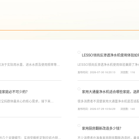
LESSO领尚反渗透净水机使用体验如
取决于实际用水量、进水水质及使用频率等因
LESSO领尚反渗透净水机使用体验兼顾了
至12个月更换一次，RO反渗透膜滤芯使用寿
120mm纤薄机身设计，不占用过多厨下空
发布时间：2026-07-30 16:20:13
浏览数：116
滤芯则建议每年更换一次以保障出水口感。
水，不仅满足厨房多场景用水需求，还有助
娃家庭必不可少的？
家用大通量净水机适合哪些家庭，选
是宝妈群体最关心的核心需求，接下来
很多消费者不清楚家用大通量净水机是否适配
能配置。母婴冲奶、辅食、直饮对水温要求不
家庭用水场景判断。家用大通量净水机更适
发布时间：2026-07-29 10:54:29
浏览数：140
、85℃泡辅食、100℃沸水冲泡茶饮一键切
上之家，或是经常泡茶、冲奶、清洗果蔬，
常用水量少的家庭，无需盲目追求超大通量
家用厨房翻新改造多少钱？
注的几个关键细节：实用型橱柜定制应结合厨房
不少消费者在准备家用厨房翻新改造时，最关