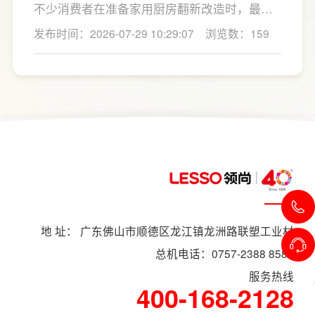
分区、拉篮、转角收纳等功能设计，提高空间
不少消费者在准备家用厨房翻新改造时，最关
利用率。
心的问题莫过于“家用厨房翻新改造多少钱”，接
发布时间：2026-07-29 10:29:07
浏览数：159
下来LESSO领尚为大家解答一下。事实上，厨
房改造费用并没有统一标准，通常会受到改造
范围、空间面积、材料品质、功能配置以及是
否更换橱柜、电器、水电等因素影响。
地 址： 广东佛山市顺德区龙江镇龙洲路联塑工业村
总机电话：0757-2388 8588
服务热线
400-168-2128