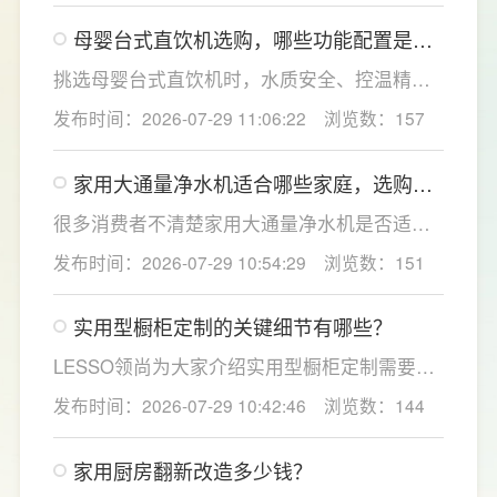
双出水模式可根据不同需求切换生活用水和直
母婴台式直饮机选购，哪些功能配置是有
饮水，不仅满足厨房多场景用水需求，还有助
娃家庭必不可少的？
于延长滤芯使用寿命。
挑选母婴台式直饮机时，水质安全、控温精准
度是宝妈群体最关心的核心需求，接下来
发布时间：2026-07-29 11:06:22
浏览数：157
LESSO领尚为大家讲解适合母婴家庭的必备功
能配置。母婴冲奶、辅食、直饮对水温要求不
家用大通量净水机适合哪些家庭，选购时
同，机型需搭载多档精准控温功能，45℃低温
如何匹配用水场景吗？
冲奶、85℃泡辅食、100℃沸水冲泡茶饮一键
很多消费者不清楚家用大通量净水机是否适配
切换，不用反复烧水兑冷水，呵护宝宝娇嫩肠
自家户型，LESSO领尚建议，选购前一定要结
发布时间：2026-07-29 10:54:29
浏览数：151
胃。
合家庭用水场景判断。家用大通量净水机更适
合常住人口多、用水需求大的家庭，比如三口
实用型橱柜定制的关键细节有哪些？
及以上之家，或是经常泡茶、冲奶、清洗果
蔬，需要持续大量净水的用户。小户型、单人
LESSO领尚为大家介绍实用型橱柜定制需要关
居住、日常用水量少的家庭，无需盲目追求超
注的几个关键细节：实用型橱柜定制应结合厨
发布时间：2026-07-29 10:42:46
浏览数：144
大通量，避免功能过剩造成浪费。
房面积和家庭烹饪习惯进行规划，合理划分
洗、切、炒动线，提升下厨效率；同时充分利
家用厨房翻新改造多少钱？
用吊柜、地柜、高柜等收纳空间，并配置抽屉