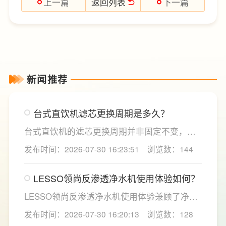
返回列表
上一篇
下一篇
新闻推荐
台式直饮机滤芯更换周期是多久？
台式直饮机的滤芯更换周期并非固定不变，主
要取决于实际用水量、进水水质及使用频率等
发布时间：2026-07-30 16:23:51
浏览数：144
因素。一般来说，PP棉和活性炭类前置滤芯建
议每6至12个月更换一次，RO反渗透膜滤芯使
LESSO领尚反渗透净水机使用体验如何？
用寿命相对较长，通常在2至3年左右，而后置
活性炭滤芯则建议每年更换一次以保障出水口
LESSO领尚反渗透净水机使用体验兼顾了净水
感。
效果、使用便捷性和节水表现。产品采用
发布时间：2026-07-30 16:20:13
浏览数：128
120mm纤薄机身设计，不占用过多厨下空间；