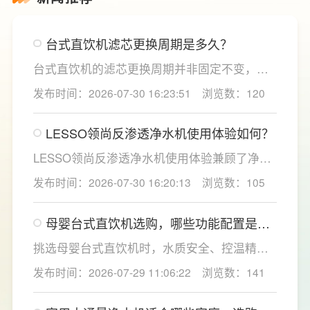
台式直饮机滤芯更换周期是多久？
台式直饮机的滤芯更换周期并非固定不变，主
要取决于实际用水量、进水水质及使用频率等
发布时间：2026-07-30 16:23:51
浏览数：120
因素。一般来说，PP棉和活性炭类前置滤芯建
议每6至12个月更换一次，RO反渗透膜滤芯使
LESSO领尚反渗透净水机使用体验如何？
用寿命相对较长，通常在2至3年左右，而后置
活性炭滤芯则建议每年更换一次以保障出水口
LESSO领尚反渗透净水机使用体验兼顾了净水
感。
效果、使用便捷性和节水表现。产品采用
发布时间：2026-07-30 16:20:13
浏览数：105
120mm纤薄机身设计，不占用过多厨下空间；
双出水模式可根据不同需求切换生活用水和直
母婴台式直饮机选购，哪些功能配置是有
饮水，不仅满足厨房多场景用水需求，还有助
娃家庭必不可少的？
于延长滤芯使用寿命。
挑选母婴台式直饮机时，水质安全、控温精准
度是宝妈群体最关心的核心需求，接下来
发布时间：2026-07-29 11:06:22
浏览数：141
LESSO领尚为大家讲解适合母婴家庭的必备功
能配置。母婴冲奶、辅食、直饮对水温要求不