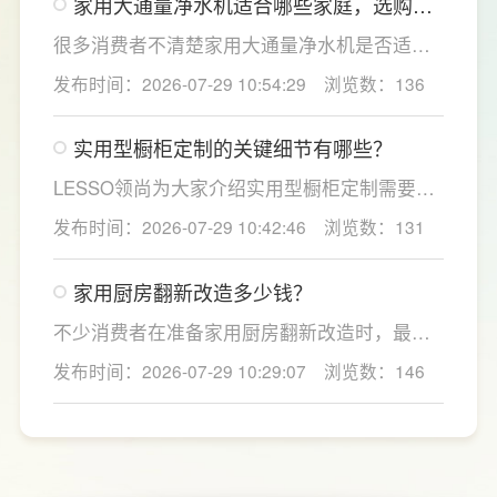
家用大通量净水机适合哪些家庭，选购时
同，机型需搭载多档精准控温功能，45℃低温
如何匹配用水场景吗？
冲奶、85℃泡辅食、100℃沸水冲泡茶饮一键
很多消费者不清楚家用大通量净水机是否适配
切换，不用反复烧水兑冷水，呵护宝宝娇嫩肠
自家户型，LESSO领尚建议，选购前一定要结
发布时间：2026-07-29 10:54:29
浏览数：136
胃。
合家庭用水场景判断。家用大通量净水机更适
合常住人口多、用水需求大的家庭，比如三口
实用型橱柜定制的关键细节有哪些？
及以上之家，或是经常泡茶、冲奶、清洗果
蔬，需要持续大量净水的用户。小户型、单人
LESSO领尚为大家介绍实用型橱柜定制需要关
居住、日常用水量少的家庭，无需盲目追求超
注的几个关键细节：实用型橱柜定制应结合厨
发布时间：2026-07-29 10:42:46
浏览数：131
大通量，避免功能过剩造成浪费。
房面积和家庭烹饪习惯进行规划，合理划分
洗、切、炒动线，提升下厨效率；同时充分利
家用厨房翻新改造多少钱？
用吊柜、地柜、高柜等收纳空间，并配置抽屉
分区、拉篮、转角收纳等功能设计，提高空间
不少消费者在准备家用厨房翻新改造时，最关
利用率。
心的问题莫过于“家用厨房翻新改造多少钱”，接
发布时间：2026-07-29 10:29:07
浏览数：146
下来LESSO领尚为大家解答一下。事实上，厨
房改造费用并没有统一标准，通常会受到改造
范围、空间面积、材料品质、功能配置以及是
否更换橱柜、电器、水电等因素影响。