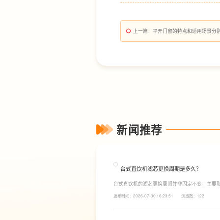
上一篇
：平开门窗的特点和适用场景分
新闻推荐
台式直饮机滤芯更换周期是多久？
台式直饮机的滤芯更换周期并非固定不变，主要
素。一般来说，PP棉和活性炭类前置滤芯建议每6
发布时间：2026-07-30 16:23:51
浏览数：122
命相对较长，通常在2至3年左右，而后置活性炭