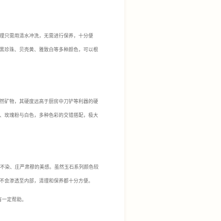
理只需用清水冲洗，无需进行保养，十分便
黑珍珠、贝壳黄、雅致白等多种颜色，可以根
然矿物，其硬度远高于厨房中刀铲等利器的硬
、玫瑰粉与白色，多种色彩的交错搭配，极大
不染、庄严肃穆的美感。虽然玉石系列颜色较
不会渗透至内部，清理和保养都十分方便。
有一定帮助。