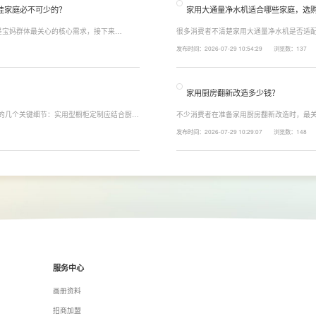
娃家庭必不可少的？
家用大通量净水机适合哪些家庭，选
是宝妈群体最关心的核心需求，接下来
很多消费者不清楚家用大通量净水机是否适配
能配置。母婴冲奶、辅食、直饮对水温要求不
家庭用水场景判断。家用大通量净水机更适
发布时间：2026-07-29 10:54:29
浏览数：137
、85℃泡辅食、100℃沸水冲泡茶饮一键切
上之家，或是经常泡茶、冲奶、清洗果蔬，
常用水量少的家庭，无需盲目追求超大通量
家用厨房翻新改造多少钱？
注的几个关键细节：实用型橱柜定制应结合厨房
不少消费者在准备家用厨房翻新改造时，最关
、炒动线，提升下厨效率；同时充分利用吊
下来LESSO领尚为大家解答一下。事实上
发布时间：2026-07-29 10:29:07
浏览数：148
拉篮、转角收纳等功能设计，提高空间利用
围、空间面积、材料品质、功能配置以及是
服务中心
画册资料
招商加盟