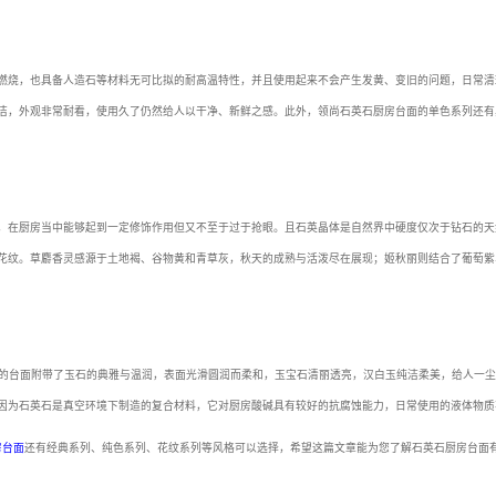
燃烧，也具备人造石等材料无可比拟的耐高温特性，并且使用起来不会产生发黄、变旧的问题，日常清
洁，外观非常耐看，使用久了仍然给人以干净、新鲜之感。此外，领尚石英石厨房台面的单色系列还有
，在厨房当中能够起到一定修饰作用但又不至于过于抢眼。且石英晶体是自然界中硬度仅次于钻石的天
花纹。草麝香灵感源于土地褐、谷物黄和青草灰，秋天的成熟与活泼尽在展现；姬秋丽则结合了葡萄紫
的台面附带了玉石的典雅与温润，表面光滑圆润而柔和，玉宝石清丽透亮，汉白玉纯洁柔美，给人一尘
因为石英石是真空环境下制造的复合材料，它对厨房酸碱具有较好的抗腐蚀能力，日常使用的液体物质
房台面
还有经典系列、纯色系列、花纹系列等风格可以选择，希望这篇文章能为您了解石英石厨房台面