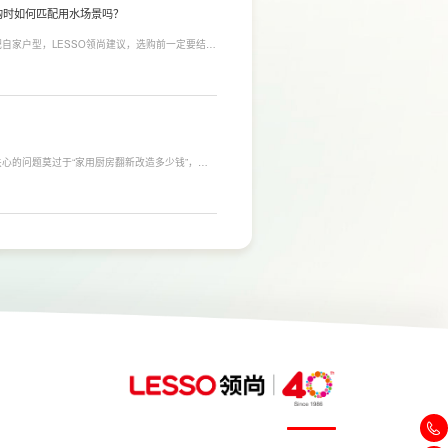
购时如何匹配用水场景吗？
自家户型，LESSO领尚建议，选购前一定要结合
合常住人口多、用水需求大的家庭，比如三口及以
需要持续大量净水的用户。小户型、单人居住、日
，避免功能过剩造成浪费。
心的问题莫过于“家用厨房翻新改造多少钱”，接
，厨房改造费用并没有统一标准，通常会受到改造范
否更换橱柜、电器、水电等因素影响。