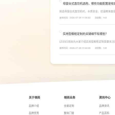
母婴台式直饮机选购，哪些功能配置是有
挑选母婴台式直饮机时，水质安全、控温精准度
LESSO领尚为大家讲解适合母婴家庭的必备功
发布时间：2026-07-29 11:06:22
浏览数：143
同，机型需搭载多档精准控温功能，45℃低温冲奶
换，不用反复烧水兑冷水，呵护宝宝娇嫩肠胃。
实用型橱柜定制的关键细节有哪些？
LESSO领尚为大家介绍实用型橱柜定制需要关
面积和家庭烹饪习惯进行规划，合理划分洗、切
发布时间：2026-07-29 10:42:46
浏览数：132
柜、地柜、高柜等收纳空间，并配置抽屉分区、
率。
关于领尚
领尚业务
资讯中心
品牌介绍
全屋定制
品牌资讯
品牌优势
整体门窗
产品百科