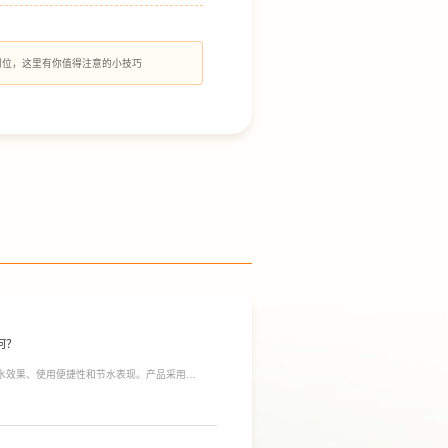
到位，这里有你值得注意的小技巧
何？
净水效果、使用便捷性和节水表现。产品采用
间；双出水模式可根据不同需求切换生活用水和直饮
于延长滤芯使用寿命。