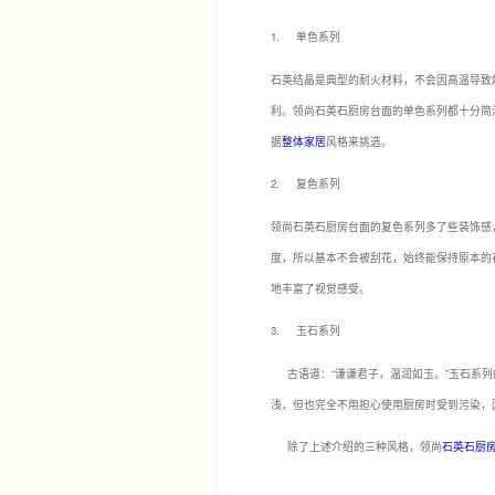
1. 单色系列
石英结晶是典型的耐火材料，不会因高温导致
利。领尚石英石厨房台面的单色系列都十分简
据
整体家居
风格来挑选。
2. 复色系列
领尚石英石厨房台面的复色系列多了些装饰感
度，所以基本不会被刮花，始终能保持原本的
地丰富了视觉感受。
3. 玉石系列
古语道：“谦谦君子，温润如玉。”玉石系列
浅，但也完全不用担心使用厨房时受到污染，
除了上述介绍的三种风格，领尚
石英石厨