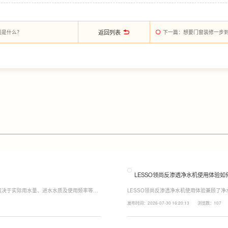
返回列表
别是什么？
下一篇
：想要门窗装修一步
LESSO领尚反渗透净水机使用体验如
取决于实际用水量、进水水质及使用频率等因
LESSO领尚反渗透净水机使用体验兼顾了
至12个月更换一次，RO反渗透膜滤芯使用寿
120mm纤薄机身设计，不占用过多厨下空
发布时间：2026-07-30 16:20:13
浏览数：107
滤芯则建议每年更换一次以保障出水口感。
水，不仅满足厨房多场景用水需求，还有助