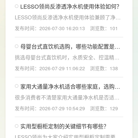
LESSO领尚反渗透净水机使用体验如何？
用寿命相对较长，通常在2至3年左右，而后置
活性炭滤芯则建议每年更换一次以保障出水口
LESSO领尚反渗透净水机使用体验兼顾了净水
感。
效果、使用便捷性和节水表现。产品采用
发布时间：2026-07-30 16:20:13
浏览数：101
120mm纤薄机身设计，不占用过多厨下空间；
双出水模式可根据不同需求切换生活用水和直
母婴台式直饮机选购，哪些功能配置是有
饮水，不仅满足厨房多场景用水需求，还有助
娃家庭必不可少的？
于延长滤芯使用寿命。
挑选母婴台式直饮机时，水质安全、控温精准
度是宝妈群体最关心的核心需求，接下来
发布时间：2026-07-29 11:06:22
浏览数：138
LESSO领尚为大家讲解适合母婴家庭的必备功
能配置。母婴冲奶、辅食、直饮对水温要求不
家用大通量净水机适合哪些家庭，选购时
同，机型需搭载多档精准控温功能，45℃低温
如何匹配用水场景吗？
冲奶、85℃泡辅食、100℃沸水冲泡茶饮一键
很多消费者不清楚家用大通量净水机是否适配
切换，不用反复烧水兑冷水，呵护宝宝娇嫩肠
自家户型，LESSO领尚建议，选购前一定要结
发布时间：2026-07-29 10:54:29
浏览数：129
胃。
合家庭用水场景判断。家用大通量净水机更适
合常住人口多、用水需求大的家庭，比如三口
实用型橱柜定制的关键细节有哪些？
及以上之家，或是经常泡茶、冲奶、清洗果
蔬，需要持续大量净水的用户。小户型、单人
LESSO领尚为大家介绍实用型橱柜定制需要关