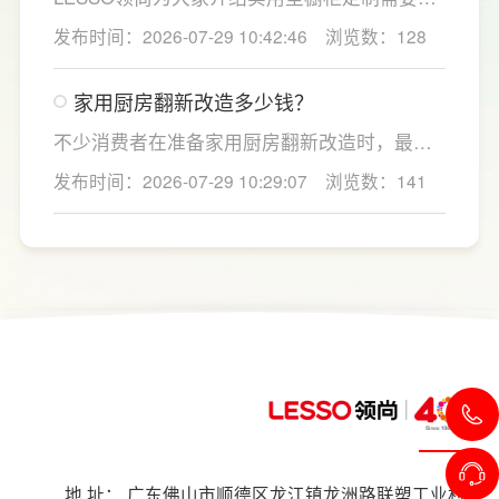
居住、日常用水量少的家庭，无需盲目追求超
注的几个关键细节：实用型橱柜定制应结合厨
发布时间：2026-07-29 10:42:46
浏览数：128
大通量，避免功能过剩造成浪费。
房面积和家庭烹饪习惯进行规划，合理划分
洗、切、炒动线，提升下厨效率；同时充分利
家用厨房翻新改造多少钱？
用吊柜、地柜、高柜等收纳空间，并配置抽屉
分区、拉篮、转角收纳等功能设计，提高空间
不少消费者在准备家用厨房翻新改造时，最关
利用率。
心的问题莫过于“家用厨房翻新改造多少钱”，接
发布时间：2026-07-29 10:29:07
浏览数：141
下来LESSO领尚为大家解答一下。事实上，厨
房改造费用并没有统一标准，通常会受到改造
范围、空间面积、材料品质、功能配置以及是
否更换橱柜、电器、水电等因素影响。
地 址： 广东佛山市顺德区龙江镇龙洲路联塑工业村