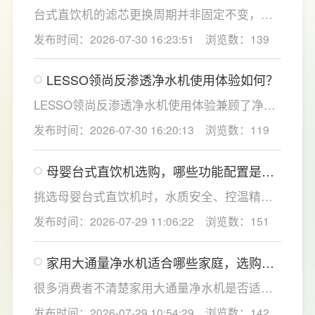
台式直饮机的滤芯更换周期并非固定不变，主
要取决于实际用水量、进水水质及使用频率等
发布时间：2026-07-30 16:23:51
浏览数：139
因素。一般来说，PP棉和活性炭类前置滤芯建
议每6至12个月更换一次，RO反渗透膜滤芯使
LESSO领尚反渗透净水机使用体验如何？
用寿命相对较长，通常在2至3年左右，而后置
活性炭滤芯则建议每年更换一次以保障出水口
LESSO领尚反渗透净水机使用体验兼顾了净水
感。
效果、使用便捷性和节水表现。产品采用
发布时间：2026-07-30 16:20:13
浏览数：119
120mm纤薄机身设计，不占用过多厨下空间；
双出水模式可根据不同需求切换生活用水和直
母婴台式直饮机选购，哪些功能配置是有
饮水，不仅满足厨房多场景用水需求，还有助
娃家庭必不可少的？
于延长滤芯使用寿命。
挑选母婴台式直饮机时，水质安全、控温精准
度是宝妈群体最关心的核心需求，接下来
发布时间：2026-07-29 11:06:22
浏览数：151
LESSO领尚为大家讲解适合母婴家庭的必备功
能配置。母婴冲奶、辅食、直饮对水温要求不
家用大通量净水机适合哪些家庭，选购时
同，机型需搭载多档精准控温功能，45℃低温
如何匹配用水场景吗？
冲奶、85℃泡辅食、100℃沸水冲泡茶饮一键
很多消费者不清楚家用大通量净水机是否适配
切换，不用反复烧水兑冷水，呵护宝宝娇嫩肠
自家户型，LESSO领尚建议，选购前一定要结
发布时间：2026-07-29 10:54:29
浏览数：142
胃。