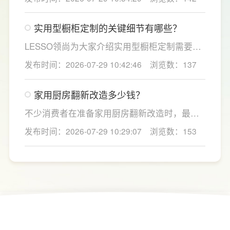
合家庭用水场景判断。家用大通量净水机更适
合常住人口多、用水需求大的家庭，比如三口
实用型橱柜定制的关键细节有哪些？
及以上之家，或是经常泡茶、冲奶、清洗果
蔬，需要持续大量净水的用户。小户型、单人
LESSO领尚为大家介绍实用型橱柜定制需要关
居住、日常用水量少的家庭，无需盲目追求超
注的几个关键细节：实用型橱柜定制应结合厨
发布时间：2026-07-29 10:42:46
浏览数：137
大通量，避免功能过剩造成浪费。
房面积和家庭烹饪习惯进行规划，合理划分
洗、切、炒动线，提升下厨效率；同时充分利
家用厨房翻新改造多少钱？
用吊柜、地柜、高柜等收纳空间，并配置抽屉
分区、拉篮、转角收纳等功能设计，提高空间
不少消费者在准备家用厨房翻新改造时，最关
利用率。
心的问题莫过于“家用厨房翻新改造多少钱”，接
发布时间：2026-07-29 10:29:07
浏览数：153
下来LESSO领尚为大家解答一下。事实上，厨
房改造费用并没有统一标准，通常会受到改造
范围、空间面积、材料品质、功能配置以及是
否更换橱柜、电器、水电等因素影响。