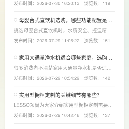
发布时间：2026-07-30 16:20:13
浏览数：119
120mm纤薄机身设计，不占用过多厨下空间；
双出水模式可根据不同需求切换生活用水和直
母婴台式直饮机选购，哪些功能配置是有
饮水，不仅满足厨房多场景用水需求，还有助
娃家庭必不可少的？
于延长滤芯使用寿命。
挑选母婴台式直饮机时，水质安全、控温精准
度是宝妈群体最关心的核心需求，接下来
发布时间：2026-07-29 11:06:22
浏览数：151
LESSO领尚为大家讲解适合母婴家庭的必备功
能配置。母婴冲奶、辅食、直饮对水温要求不
家用大通量净水机适合哪些家庭，选购时
同，机型需搭载多档精准控温功能，45℃低温
如何匹配用水场景吗？
冲奶、85℃泡辅食、100℃沸水冲泡茶饮一键
很多消费者不清楚家用大通量净水机是否适配
切换，不用反复烧水兑冷水，呵护宝宝娇嫩肠
自家户型，LESSO领尚建议，选购前一定要结
发布时间：2026-07-29 10:54:29
浏览数：142
胃。
合家庭用水场景判断。家用大通量净水机更适
合常住人口多、用水需求大的家庭，比如三口
实用型橱柜定制的关键细节有哪些？
及以上之家，或是经常泡茶、冲奶、清洗果
蔬，需要持续大量净水的用户。小户型、单人
LESSO领尚为大家介绍实用型橱柜定制需要关
居住、日常用水量少的家庭，无需盲目追求超
注的几个关键细节：实用型橱柜定制应结合厨
发布时间：2026-07-29 10:42:46
浏览数：137
大通量，避免功能过剩造成浪费。
房面积和家庭烹饪习惯进行规划，合理划分
洗、切、炒动线，提升下厨效率；同时充分利