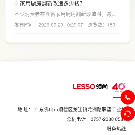
家用厨房翻新改造多少钱？
用吊柜、地柜、高柜等收纳空间，并配置抽屉
分区、拉篮、转角收纳等功能设计，提高空间
不少消费者在准备家用厨房翻新改造时，最关
利用率。
心的问题莫过于“家用厨房翻新改造多少钱”，接
发布时间：2026-07-29 10:29:07
浏览数：153
下来LESSO领尚为大家解答一下。事实上，厨
房改造费用并没有统一标准，通常会受到改造
范围、空间面积、材料品质、功能配置以及是
否更换橱柜、电器、水电等因素影响。
地 址： 广东佛山市顺德区龙江镇龙洲路联塑工业村
总机电话：0757-2388 8588
服务热线