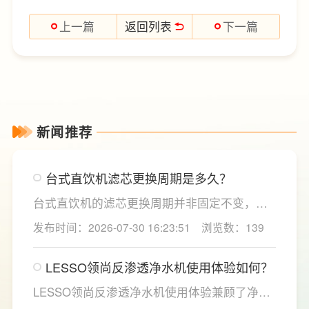
返回列表
上一篇
下一篇
新闻推荐
台式直饮机滤芯更换周期是多久？
台式直饮机的滤芯更换周期并非固定不变，主
要取决于实际用水量、进水水质及使用频率等
发布时间：2026-07-30 16:23:51
浏览数：139
因素。一般来说，PP棉和活性炭类前置滤芯建
议每6至12个月更换一次，RO反渗透膜滤芯使
LESSO领尚反渗透净水机使用体验如何？
用寿命相对较长，通常在2至3年左右，而后置
活性炭滤芯则建议每年更换一次以保障出水口
LESSO领尚反渗透净水机使用体验兼顾了净水
感。
效果、使用便捷性和节水表现。产品采用