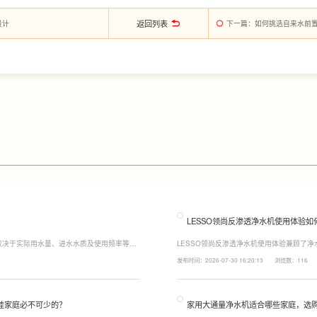
返回列表
设计
下一篇
：如何挑选自来水前
LESSO领尚反渗透净水机使用体验如
取决于实际用水量、进水水质及使用频率等因
LESSO领尚反渗透净水机使用体验兼顾了
至12个月更换一次，RO反渗透膜滤芯使用寿
120mm纤薄机身设计，不占用过多厨下空
发布时间：2026-07-30 16:20:13
浏览数：116
滤芯则建议每年更换一次以保障出水口感。
水，不仅满足厨房多场景用水需求，还有助
娃家庭必不可少的？
家用大通量净水机适合哪些家庭，选