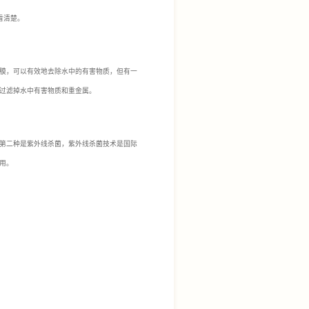
看清楚。
膜，可以有效地去除水中的有害物质，但有一
过滤掉水中有害物质和重金属。
第二种是紫外线杀菌，紫外线杀菌技术是国际
用。