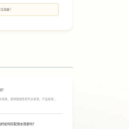
置过滤器？
何？
净水效果、使用便捷性和节水表现。产品采用
间；双出水模式可根据不同需求切换生活用水和直饮
于延长滤芯使用寿命。
购时如何匹配用水场景吗？