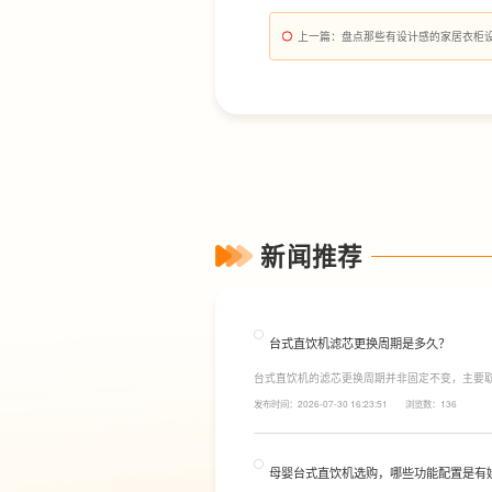
上一篇
：盘点那些有设计感的家居衣柜
新闻推荐
台式直饮机滤芯更换周期是多久？
台式直饮机的滤芯更换周期并非固定不变，主要
素。一般来说，PP棉和活性炭类前置滤芯建议每6
发布时间：2026-07-30 16:23:51
浏览数：136
命相对较长，通常在2至3年左右，而后置活性炭
母婴台式直饮机选购，哪些功能配置是有