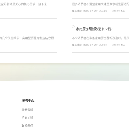
是宝妈群体最关心的核心需求，接下来
很多消费者不清楚家用大通量净水机是否适配
能配置。母婴冲奶、辅食、直饮对水温要求不
家庭用水场景判断。家用大通量净水机更适
发布时间：2026-07-29 10:54:29
浏览数：140
、85℃泡辅食、100℃沸水冲泡茶饮一键切
上之家，或是经常泡茶、冲奶、清洗果蔬，
常用水量少的家庭，无需盲目追求超大通量
家用厨房翻新改造多少钱？
注的几个关键细节：实用型橱柜定制应结合厨房
不少消费者在准备家用厨房翻新改造时，最关
、炒动线，提升下厨效率；同时充分利用吊
下来LESSO领尚为大家解答一下。事实上
发布时间：2026-07-29 10:29:07
浏览数：153
拉篮、转角收纳等功能设计，提高空间利用
围、空间面积、材料品质、功能配置以及是
服务中心
画册资料
招商加盟
联系我们