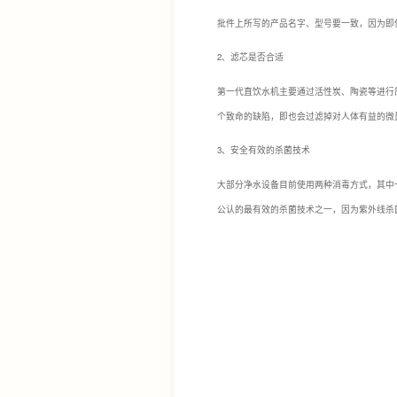
批件上所写的产品名字、型号要一致，因为即
2、滤芯是否合适
第一代直饮水机主要通过活性炭、陶瓷等进行
个致命的缺陷，即也会过滤掉对人体有益的微
3、安全有效的杀菌技术
大部分净水设备目前使用两种消毒方式，其中
公认的最有效的杀菌技术之一，因为紫外线杀