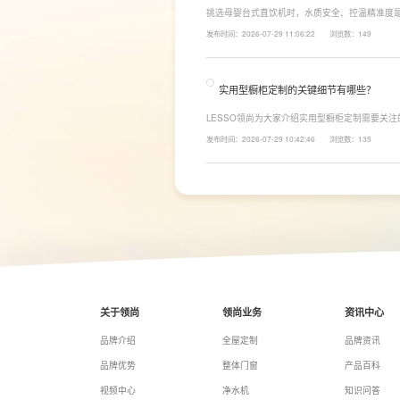
挑选母婴台式直饮机时，水质安全、控温精准度
LESSO领尚为大家讲解适合母婴家庭的必备功
发布时间：2026-07-29 11:06:22
浏览数：149
同，机型需搭载多档精准控温功能，45℃低温冲奶
换，不用反复烧水兑冷水，呵护宝宝娇嫩肠胃。
实用型橱柜定制的关键细节有哪些？
LESSO领尚为大家介绍实用型橱柜定制需要关
面积和家庭烹饪习惯进行规划，合理划分洗、切
发布时间：2026-07-29 10:42:46
浏览数：135
柜、地柜、高柜等收纳空间，并配置抽屉分区、
率。
关于领尚
领尚业务
资讯中心
品牌介绍
全屋定制
品牌资讯
品牌优势
整体门窗
产品百科
视频中心
净水机
知识问答