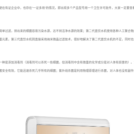
使在有证企业中，也存在“一证多用”的情况，即出现多个产品型号用一个卫生许可批件，大家一定要查
简单过滤，排出来的细菌容易污染水源，达不到洁净水源的效果；第二代直饮水机使用各种人工聚合物
量元素。第三代直饮水机则直接采用纳米微晶过滤技术，很好地解决了第二代直饮水机的不足，同时也
一种是添加消毒剂（消毒剂可以杀死一些细菌，但消毒剂中含有微量的化学成分是对人体有损害的）。
菌安全有效，它能迅速杀死几乎所有的细菌；紫外线杀菌是利用物理原理进行杀菌，对人体也没有副作