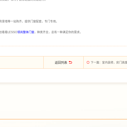
背景墙等一站购齐，提供门窗配套，专门专用。
看看LESSO
领尚整体门窗
，种类齐全，总有一种满足你的需求。
返回列表
？
下一篇
：室内装修，房门高