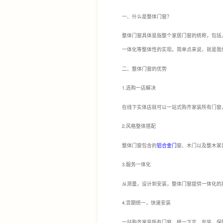
一、什么是整体门窗？
整体门窗具体是指整个家居门窗的统称，包括
一体化等整体性的实现。简单点来说，就是我
二、整体门窗的优势
1.选购一店解决
在线下实体店就可以一站式购齐家装所有门窗
2.风格整体搭配
整体门窗包含的
铝合金门
窗、木门以及整木家
3.服务一体化
从测量，设计到安装，整体门窗提供一体化的
4.货期统一，快速安装
一站购齐家装所有门窗，统一下定、安装，保