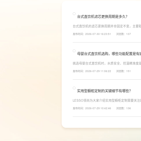
台式直饮机滤芯更换周期是多久？
台式直饮机的滤芯更换周期并非固定不变，主要
素。一般来说，PP棉和活性炭类前置滤芯建议每6
发布时间：2026-07-30 16:23:51
浏览数：137
命相对较长，通常在2至3年左右，而后置活性炭
母婴台式直饮机选购，哪些功能配置是有
挑选母婴台式直饮机时，水质安全、控温精准度
LESSO领尚为大家讲解适合母婴家庭的必备功
发布时间：2026-07-29 11:06:22
浏览数：151
同，机型需搭载多档精准控温功能，45℃低温冲奶
换，不用反复烧水兑冷水，呵护宝宝娇嫩肠胃。
实用型橱柜定制的关键细节有哪些？
LESSO领尚为大家介绍实用型橱柜定制需要关
面积和家庭烹饪习惯进行规划，合理划分洗、切
发布时间：2026-07-29 10:42:46
浏览数：136
柜、地柜、高柜等收纳空间，并配置抽屉分区、
率。