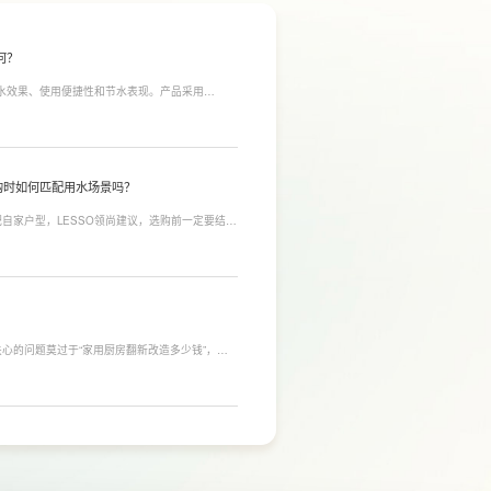
何？
净水效果、使用便捷性和节水表现。产品采用
间；双出水模式可根据不同需求切换生活用水和直饮
于延长滤芯使用寿命。
购时如何匹配用水场景吗？
自家户型，LESSO领尚建议，选购前一定要结合
合常住人口多、用水需求大的家庭，比如三口及以
需要持续大量净水的用户。小户型、单人居住、日
，避免功能过剩造成浪费。
心的问题莫过于“家用厨房翻新改造多少钱”，接
，厨房改造费用并没有统一标准，通常会受到改造范
否更换橱柜、电器、水电等因素影响。