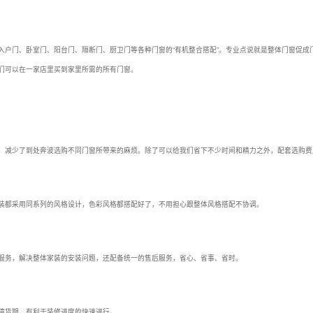
入户门、卧室门、阳台门、隔断门、厨卫门等各种门窗的“有机整合搭配”。专业点说就是整体门窗促成
们可以在一家店里买到家里所需的所有门窗。
，减少了到处奔波选购不同门窗所带来的麻烦。除了可以给我们省下不少时间和精力之外，配套选购费
装都采用同系列的风格设计，色彩风格都搭配好了，不用担心跟整体风格搭配不协调。
服务，解决整体家装的安装问题，还配备统一的售后服务，省心、省事、省时。
障货期，有利于装修进度的快速进行。