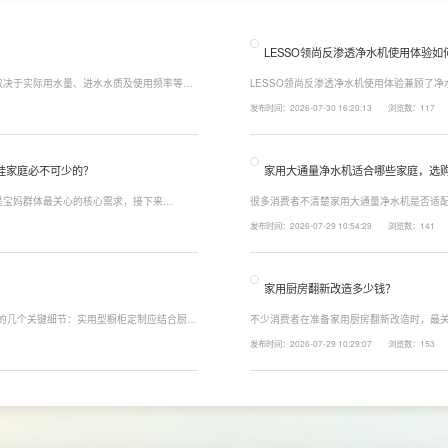
LESSO领尚反渗透净水机使用体验如
取决于实际用水量、进水水质及使用频率等因
LESSO领尚反渗透净水机使用体验兼顾了
至12个月更换一次，RO反渗透膜滤芯使用寿
120mm纤薄机身设计，不占用过多厨下空
发布时间：2026-07-30 16:20:13
浏览数：117
滤芯则建议每年更换一次以保障出水口感。
水，不仅满足厨房多场景用水需求，还有助
娃家庭必不可少的？
家用大通量净水机适合哪些家庭，选
是宝妈群体最关心的核心需求，接下来
很多消费者不清楚家用大通量净水机是否适配
能配置。母婴冲奶、辅食、直饮对水温要求不
家庭用水场景判断。家用大通量净水机更适
发布时间：2026-07-29 10:54:29
浏览数：141
、85℃泡辅食、100℃沸水冲泡茶饮一键切
上之家，或是经常泡茶、冲奶、清洗果蔬，
常用水量少的家庭，无需盲目追求超大通量
家用厨房翻新改造多少钱？
注的几个关键细节：实用型橱柜定制应结合厨房
不少消费者在准备家用厨房翻新改造时，最关
、炒动线，提升下厨效率；同时充分利用吊
下来LESSO领尚为大家解答一下。事实上
发布时间：2026-07-29 10:29:07
浏览数：153
拉篮、转角收纳等功能设计，提高空间利用
围、空间面积、材料品质、功能配置以及是