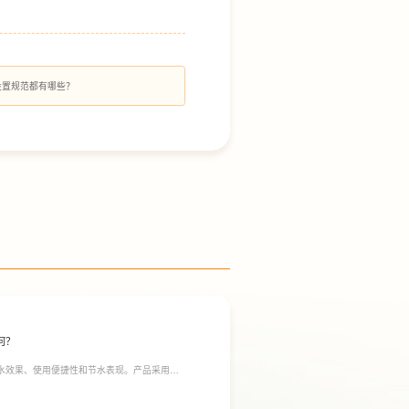
设置规范都有哪些？
何？
净水效果、使用便捷性和节水表现。产品采用
间；双出水模式可根据不同需求切换生活用水和直饮
于延长滤芯使用寿命。