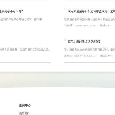
娃家庭必不可少的？
家用大通量净水机适合哪些家庭，选
是宝妈群体最关心的核心需求，接下来
很多消费者不清楚家用大通量净水机是否适配
能配置。母婴冲奶、辅食、直饮对水温要求不
家庭用水场景判断。家用大通量净水机更适
发布时间：2026-07-29 10:54:29
浏览数：137
、85℃泡辅食、100℃沸水冲泡茶饮一键切
上之家，或是经常泡茶、冲奶、清洗果蔬，
常用水量少的家庭，无需盲目追求超大通量
家用厨房翻新改造多少钱？
注的几个关键细节：实用型橱柜定制应结合厨房
不少消费者在准备家用厨房翻新改造时，最关
、炒动线，提升下厨效率；同时充分利用吊
下来LESSO领尚为大家解答一下。事实上
发布时间：2026-07-29 10:29:07
浏览数：148
拉篮、转角收纳等功能设计，提高空间利用
围、空间面积、材料品质、功能配置以及是
服务中心
画册资料