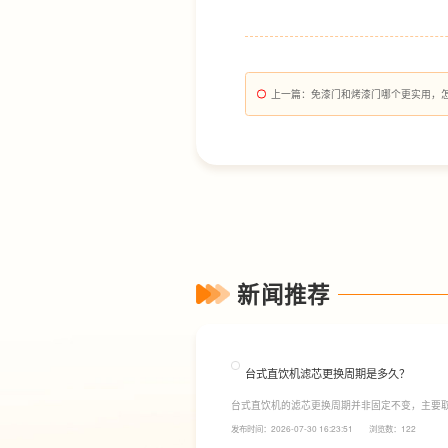
上一篇
：免漆门和烤漆门哪个更实用，
新闻推荐
台式直饮机滤芯更换周期是多久？
台式直饮机的滤芯更换周期并非固定不变，主要
素。一般来说，PP棉和活性炭类前置滤芯建议每6
发布时间：2026-07-30 16:23:51
浏览数：122
命相对较长，通常在2至3年左右，而后置活性炭