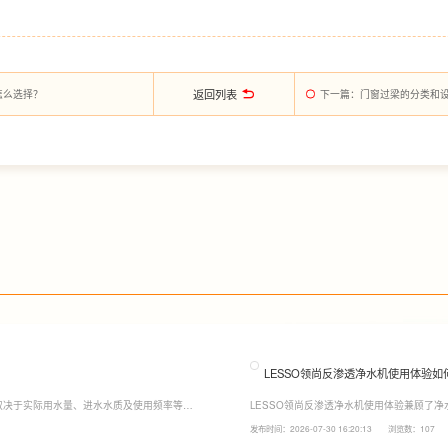
返回列表
怎么选择？
下一篇
：门窗过梁的分类和
LESSO领尚反渗透净水机使用体验如
取决于实际用水量、进水水质及使用频率等因
LESSO领尚反渗透净水机使用体验兼顾了
至12个月更换一次，RO反渗透膜滤芯使用寿
120mm纤薄机身设计，不占用过多厨下空
发布时间：2026-07-30 16:20:13
浏览数：107
滤芯则建议每年更换一次以保障出水口感。
水，不仅满足厨房多场景用水需求，还有助