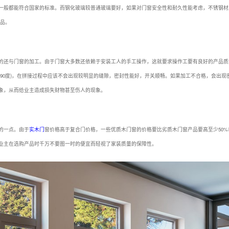
一般都能符合国家的标准。而钢化玻璃较普通玻璃要好，如果对门窗安全性和耐久性能考虑，不锈钢材质
产品。
的还与门窗的加工。由于门窗大多数还依赖于安装工人的手工操作，这就要求操作工要有良好的产品质
或90度)，在拼接过程中应该不会出现较明显的缝隙，密封性能好，开关顺畅。如果加工不合格，会出
象，从而给业主造成损失财物甚至伤人的现象。
的一点。由于
实木门
窗价格高于复合门价格，一些优质木门窗的价格要比劣质木门窗产品要高至少50
业主在选购产品时千万不要图一时的便宜而轻视了家装质量的保障性。