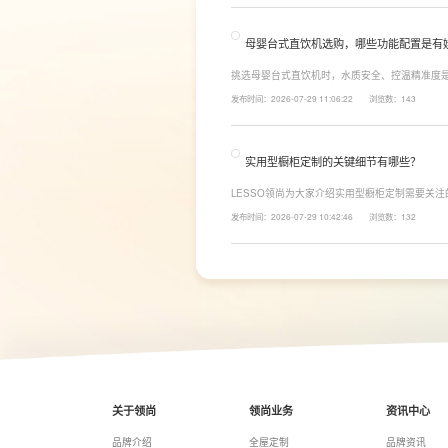
母婴台式直饮机选购，哪些功能配置是有
挑选母婴台式直饮机时，水质安全、控温精准度
LESSO领尚为大家讲解适合母婴家庭的必备功
发布时间：2026-07-29 11:06:22
浏览数：143
同，机型需搭载多档精准控温功能，45℃低温冲奶
换，不用反复烧水兑冷水，呵护宝宝娇嫩肠胃。
实用型橱柜定制的关键细节有哪些？
LESSO领尚为大家介绍实用型橱柜定制需要关
面积和家庭烹饪习惯进行规划，合理划分洗、切
发布时间：2026-07-29 10:42:46
浏览数：132
柜、地柜、高柜等收纳空间，并配置抽屉分区、
率。
关于领尚
领尚业务
资讯中心
品牌介绍
全屋定制
品牌资讯