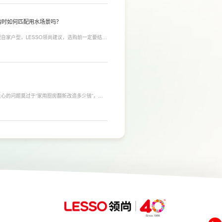
购时如何匹配用水场景吗？
自家户型，LESSO领尚建议，选购前一定要结合
合常住人口多、用水需求大的家庭，比如三口及以
需要持续大量净水的用户。小户型、单人居住、日
，避免功能过剩造成浪费。
心的问题莫过于“家用厨房翻新改造多少钱”，接
，厨房改造费用并没有统一标准，通常会受到改造范
否更换橱柜、电器、水电等因素影响。