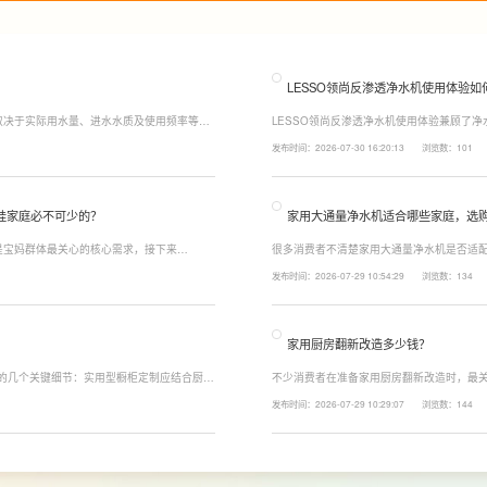
LESSO领尚反渗透净水机使用体验如
取决于实际用水量、进水水质及使用频率等因
LESSO领尚反渗透净水机使用体验兼顾了
至12个月更换一次，RO反渗透膜滤芯使用寿
120mm纤薄机身设计，不占用过多厨下空
发布时间：2026-07-30 16:20:13
浏览数：101
滤芯则建议每年更换一次以保障出水口感。
水，不仅满足厨房多场景用水需求，还有助
娃家庭必不可少的？
家用大通量净水机适合哪些家庭，选
是宝妈群体最关心的核心需求，接下来
很多消费者不清楚家用大通量净水机是否适配
能配置。母婴冲奶、辅食、直饮对水温要求不
家庭用水场景判断。家用大通量净水机更适
发布时间：2026-07-29 10:54:29
浏览数：134
、85℃泡辅食、100℃沸水冲泡茶饮一键切
上之家，或是经常泡茶、冲奶、清洗果蔬，
常用水量少的家庭，无需盲目追求超大通量
家用厨房翻新改造多少钱？
注的几个关键细节：实用型橱柜定制应结合厨房
不少消费者在准备家用厨房翻新改造时，最关
、炒动线，提升下厨效率；同时充分利用吊
下来LESSO领尚为大家解答一下。事实上
发布时间：2026-07-29 10:29:07
浏览数：144
拉篮、转角收纳等功能设计，提高空间利用
围、空间面积、材料品质、功能配置以及是