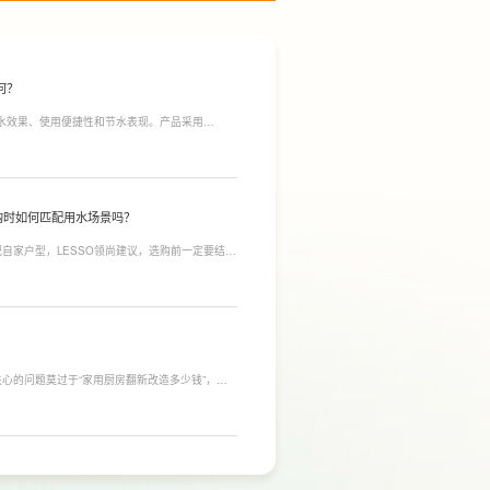
何？
净水效果、使用便捷性和节水表现。产品采用
间；双出水模式可根据不同需求切换生活用水和直饮
于延长滤芯使用寿命。
购时如何匹配用水场景吗？
自家户型，LESSO领尚建议，选购前一定要结合
合常住人口多、用水需求大的家庭，比如三口及以
需要持续大量净水的用户。小户型、单人居住、日
，避免功能过剩造成浪费。
心的问题莫过于“家用厨房翻新改造多少钱”，接
，厨房改造费用并没有统一标准，通常会受到改造范
否更换橱柜、电器、水电等因素影响。