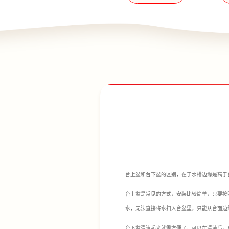
台上盆和台下盆的区别，在于水槽边缘是高于
台上盆是常见的方式，安装比较简单，只要按
水，无法直接将水扫入台盆里，只能从台面边
台下盆清洁起来就很方便了，可以在清洁后，