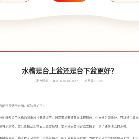
水槽是台上盆还是台下盆更好？
发布时间：2022-05-12 18:08:17
浏览数：3119
台面还是低于台面。优缺点如下：
照图纸预留了水槽的详细尺寸安装即可。通常来说安装效果比较理想，也方便后期维护，可以整个取出
缘将水刮掉，要么直接刮到地面上还要拖地，要么就需要用容器去接水，多了许多清洁的步骤。
直接把台面上的水推入台盆内。但也有缺点，因为没有台面支撑，支撑力和承重力都不如台上盆，所以