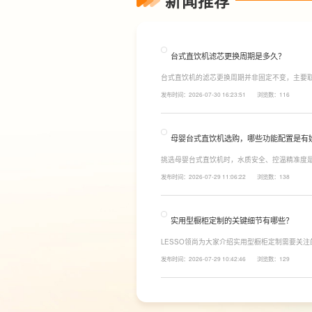
新闻推荐
台式直饮机滤芯更换周期是多久？
台式直饮机的滤芯更换周期并非固定不变，主要
素。一般来说，PP棉和活性炭类前置滤芯建议每6
发布时间：2026-07-30 16:23:51
浏览数：116
命相对较长，通常在2至3年左右，而后置活性炭
母婴台式直饮机选购，哪些功能配置是有
挑选母婴台式直饮机时，水质安全、控温精准度
LESSO领尚为大家讲解适合母婴家庭的必备功
发布时间：2026-07-29 11:06:22
浏览数：138
同，机型需搭载多档精准控温功能，45℃低温冲奶
换，不用反复烧水兑冷水，呵护宝宝娇嫩肠胃。
实用型橱柜定制的关键细节有哪些？
LESSO领尚为大家介绍实用型橱柜定制需要关
面积和家庭烹饪习惯进行规划，合理划分洗、切
发布时间：2026-07-29 10:42:46
浏览数：129
柜、地柜、高柜等收纳空间，并配置抽屉分区、
率。