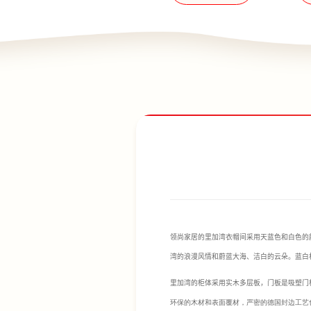
领尚家居的里加湾衣帽间采用天蓝色和白色的
湾的浪漫风情和蔚蓝大海、洁白的云朵。蓝白
里加湾的柜体采用实木多层板，门板是吸塑门
环保的木材和表面覆材，严密的德国封边工艺