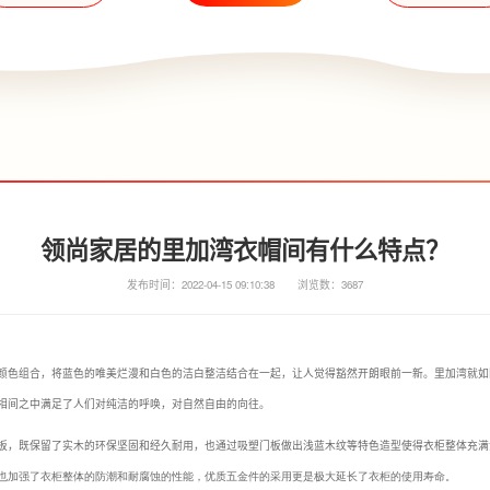
领尚家居的里加湾衣帽间有什么特点？
发布时间：2022-04-15 09:10:38
浏览数：3687
颜色组合，将蓝色的唯美烂漫和白色的洁白整洁结合在一起，让人觉得豁然开朗眼前一新。里加湾就如
相间之中满足了人们对纯洁的呼唤，对自然自由的向往。
板，既保留了实木的环保坚固和经久耐用，也通过吸塑门板做出浅蓝木纹等特色造型使得衣柜整体充满
也加强了衣柜整体的防潮和耐腐蚀的性能，优质五金件的采用更是极大延长了衣柜的使用寿命。