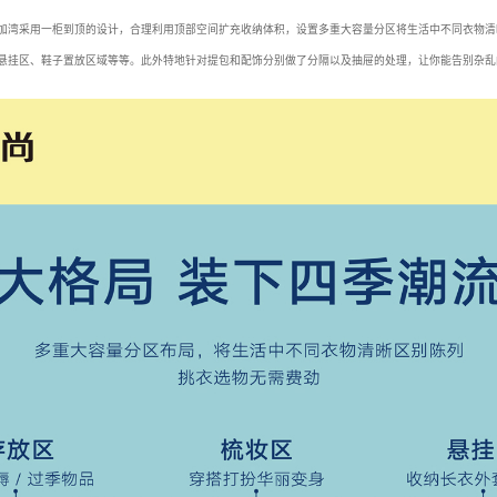
加湾采用一柜到顶的设计，合理利用顶部空间扩充收纳体积，设置多重大容量分区将生活中不同衣物清
悬挂区、鞋子置放区域等等。此外特地针对提包和配饰分别做了分隔以及抽屉的处理，让你能告别杂乱