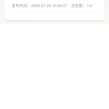
利用率。
心的问题莫过于“家用厨房翻新改造多少钱”，接
发布时间：2026-07-29 10:29:07
浏览数：141
下来LESSO领尚为大家解答一下。事实上，厨
房改造费用并没有统一标准，通常会受到改造
范围、空间面积、材料品质、功能配置以及是
否更换橱柜、电器、水电等因素影响。
地 址： 广东佛山市顺德区龙江镇龙洲路联塑工业村
总机电话：0757-2388 8588
服务热线
400-168-2128
广东联塑科技实业有限公司 Copyright © 2026 版权所有