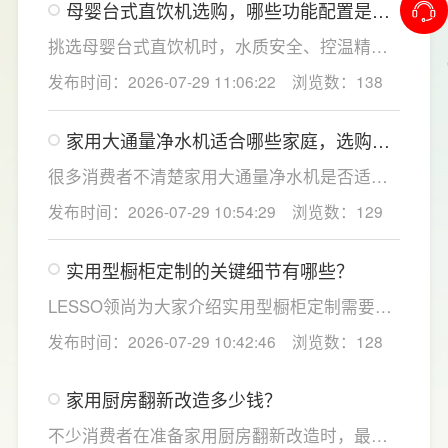
母婴台式直饮机选购，哪些功能配置是有
饮水，不仅满足厨房多场景用水需求，还有助
娃家庭必不可少的？
于延长滤芯使用寿命。
挑选母婴台式直饮机时，水质安全、控温精准
度是宝妈群体最关心的核心需求，接下来
发布时间：2026-07-29 11:06:22
浏览数：138
LESSO领尚为大家讲解适合母婴家庭的必备功
能配置。母婴冲奶、辅食、直饮对水温要求不
家用大通量净水机适合哪些家庭，选购时
同，机型需搭载多档精准控温功能，45℃低温
如何匹配用水场景吗？
冲奶、85℃泡辅食、100℃沸水冲泡茶饮一键
很多消费者不清楚家用大通量净水机是否适配
切换，不用反复烧水兑冷水，呵护宝宝娇嫩肠
自家户型，LESSO领尚建议，选购前一定要结
发布时间：2026-07-29 10:54:29
浏览数：129
胃。
合家庭用水场景判断。家用大通量净水机更适
合常住人口多、用水需求大的家庭，比如三口
实用型橱柜定制的关键细节有哪些？
及以上之家，或是经常泡茶、冲奶、清洗果
蔬，需要持续大量净水的用户。小户型、单人
LESSO领尚为大家介绍实用型橱柜定制需要关
居住、日常用水量少的家庭，无需盲目追求超
注的几个关键细节：实用型橱柜定制应结合厨
发布时间：2026-07-29 10:42:46
浏览数：128
大通量，避免功能过剩造成浪费。
房面积和家庭烹饪习惯进行规划，合理划分
洗、切、炒动线，提升下厨效率；同时充分利
家用厨房翻新改造多少钱？
用吊柜、地柜、高柜等收纳空间，并配置抽屉
分区、拉篮、转角收纳等功能设计，提高空间
不少消费者在准备家用厨房翻新改造时，最关