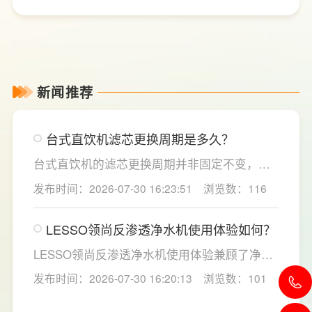
新闻推荐
台式直饮机滤芯更换周期是多久？
台式直饮机的滤芯更换周期并非固定不变，主
要取决于实际用水量、进水水质及使用频率等
发布时间：2026-07-30 16:23:51
浏览数：116
因素。一般来说，PP棉和活性炭类前置滤芯建
议每6至12个月更换一次，RO反渗透膜滤芯使
LESSO领尚反渗透净水机使用体验如何？
用寿命相对较长，通常在2至3年左右，而后置
活性炭滤芯则建议每年更换一次以保障出水口
LESSO领尚反渗透净水机使用体验兼顾了净水
感。
效果、使用便捷性和节水表现。产品采用
发布时间：2026-07-30 16:20:13
浏览数：101
120mm纤薄机身设计，不占用过多厨下空间；
双出水模式可根据不同需求切换生活用水和直