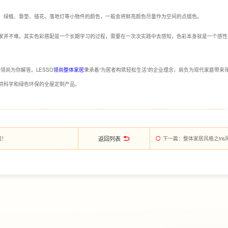
、绿植、靠垫、插花、落地灯等小物件的颜色，一般会将鲜亮颜色尽量作为空间的点缀色。
家并不难。其实色彩搭配是一个长期学习的过程，需要在一次次实践中去感知，色彩本身就是一个感性
领尚为你解答。LESSO
领尚整体家居
秉承着“为居者构筑轻松生活”的企业理念，肩负为现代家庭带来
供科学和绿色环保的全屋定制产品。
返回列表
藏！
下一篇
：整体家居风格之ins