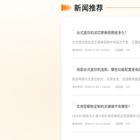
新闻推荐
台式直饮机滤芯更换周期是多久？
台式直饮机的滤芯更换周期并非固定不变，主要
素。一般来说，PP棉和活性炭类前置滤芯建议每6
发布时间：2026-07-30 16:23:51
浏览数：136
命相对较长，通常在2至3年左右，而后置活性炭
母婴台式直饮机选购，哪些功能配置是有
挑选母婴台式直饮机时，水质安全、控温精准度
LESSO领尚为大家讲解适合母婴家庭的必备功
发布时间：2026-07-29 11:06:22
浏览数：149
同，机型需搭载多档精准控温功能，45℃低温冲奶
换，不用反复烧水兑冷水，呵护宝宝娇嫩肠胃。
实用型橱柜定制的关键细节有哪些？
LESSO领尚为大家介绍实用型橱柜定制需要关
面积和家庭烹饪习惯进行规划，合理划分洗、切
发布时间：2026-07-29 10:42:46
浏览数：135
柜、地柜、高柜等收纳空间，并配置抽屉分区、
率。