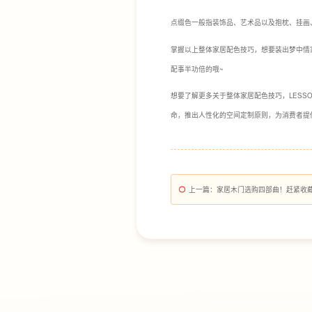
点缀色一般指装饰品、艺术品以及抱枕、挂画
掌握以上整体家居配色技巧，想要装出梦中情
配事半功倍的哦~
想要了解更多关于整体家居配色技巧，LESSO
命，推出人性化的空间定制原则，为消费者提
上一篇
：家居木门选购四部曲！赶紧收