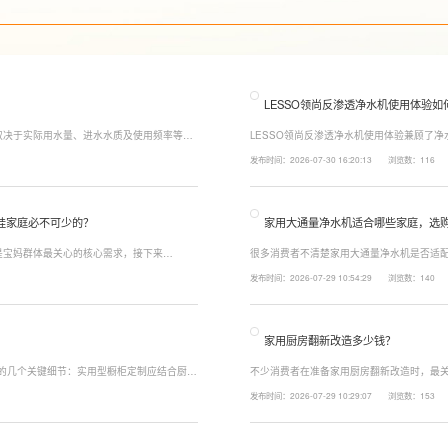
LESSO领尚反渗透净水机使用体验如
取决于实际用水量、进水水质及使用频率等因
LESSO领尚反渗透净水机使用体验兼顾了
至12个月更换一次，RO反渗透膜滤芯使用寿
120mm纤薄机身设计，不占用过多厨下空
发布时间：2026-07-30 16:20:13
浏览数：116
滤芯则建议每年更换一次以保障出水口感。
水，不仅满足厨房多场景用水需求，还有助
娃家庭必不可少的？
家用大通量净水机适合哪些家庭，选
是宝妈群体最关心的核心需求，接下来
很多消费者不清楚家用大通量净水机是否适配
能配置。母婴冲奶、辅食、直饮对水温要求不
家庭用水场景判断。家用大通量净水机更适
发布时间：2026-07-29 10:54:29
浏览数：140
、85℃泡辅食、100℃沸水冲泡茶饮一键切
上之家，或是经常泡茶、冲奶、清洗果蔬，
常用水量少的家庭，无需盲目追求超大通量
家用厨房翻新改造多少钱？
注的几个关键细节：实用型橱柜定制应结合厨房
不少消费者在准备家用厨房翻新改造时，最关
、炒动线，提升下厨效率；同时充分利用吊
下来LESSO领尚为大家解答一下。事实上
发布时间：2026-07-29 10:29:07
浏览数：153
拉篮、转角收纳等功能设计，提高空间利用
围、空间面积、材料品质、功能配置以及是