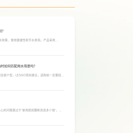
何？
净水效果、使用便捷性和节水表现。产品采用
间；双出水模式可根据不同需求切换生活用水和直饮
于延长滤芯使用寿命。
购时如何匹配用水场景吗？
自家户型，LESSO领尚建议，选购前一定要结合
合常住人口多、用水需求大的家庭，比如三口及以
需要持续大量净水的用户。小户型、单人居住、日
，避免功能过剩造成浪费。
心的问题莫过于“家用厨房翻新改造多少钱”，接
，厨房改造费用并没有统一标准，通常会受到改造范
否更换橱柜、电器、水电等因素影响。