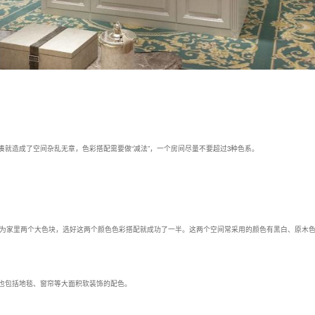
凑就造成了空间杂乱无章，色彩搭配需要做“减法”，一个房间尽量不要超过3种色系。
”作为家里两个大色块，选好这两个颜色色彩搭配就成功了一半。这两个空间常采用的颜色有黑白、原木
也包括地毯、窗帘等大面积软装饰的配色。