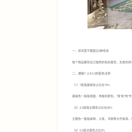
一、房间里不要超过3种色系
每个物品都有自己独特的色彩属性，无意的拼
二、遵循7: 2.5:0.5的配色法则
（1）7是指基础色占比在70%
基础色一般指墙面、地板的颜色，“墙”和“地
（2）2.5是指主题色占比在25%
主题色一般指桌椅、沙发、书架等大件家具，
（3）0.5是点缀色占比5%