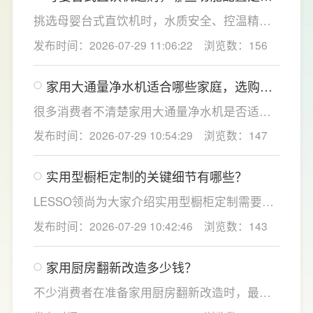
娃家庭必不可少的？
于延长滤芯使用寿命。
挑选母婴台式直饮机时，水质安全、控温精准
度是宝妈群体最关心的核心需求，接下来
发布时间：2026-07-29 11:06:22
浏览数：156
LESSO领尚为大家讲解适合母婴家庭的必备功
能配置。母婴冲奶、辅食、直饮对水温要求不
家用大通量净水机适合哪些家庭，选购时
同，机型需搭载多档精准控温功能，45℃低温
如何匹配用水场景吗？
冲奶、85℃泡辅食、100℃沸水冲泡茶饮一键
很多消费者不清楚家用大通量净水机是否适配
切换，不用反复烧水兑冷水，呵护宝宝娇嫩肠
自家户型，LESSO领尚建议，选购前一定要结
发布时间：2026-07-29 10:54:29
浏览数：147
胃。
合家庭用水场景判断。家用大通量净水机更适
合常住人口多、用水需求大的家庭，比如三口
实用型橱柜定制的关键细节有哪些？
及以上之家，或是经常泡茶、冲奶、清洗果
蔬，需要持续大量净水的用户。小户型、单人
LESSO领尚为大家介绍实用型橱柜定制需要关
居住、日常用水量少的家庭，无需盲目追求超
注的几个关键细节：实用型橱柜定制应结合厨
发布时间：2026-07-29 10:42:46
浏览数：143
大通量，避免功能过剩造成浪费。
房面积和家庭烹饪习惯进行规划，合理划分
洗、切、炒动线，提升下厨效率；同时充分利
家用厨房翻新改造多少钱？
用吊柜、地柜、高柜等收纳空间，并配置抽屉
分区、拉篮、转角收纳等功能设计，提高空间
不少消费者在准备家用厨房翻新改造时，最关
利用率。
心的问题莫过于“家用厨房翻新改造多少钱”，接