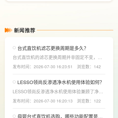
新闻推荐
台式直饮机滤芯更换周期是多久？
台式直饮机的滤芯更换周期并非固定不变，主
要取决于实际用水量、进水水质及使用频率等
发布时间：2026-07-30 16:23:51
浏览数：142
因素。一般来说，PP棉和活性炭类前置滤芯建
议每6至12个月更换一次，RO反渗透膜滤芯使
LESSO领尚反渗透净水机使用体验如何？
用寿命相对较长，通常在2至3年左右，而后置
活性炭滤芯则建议每年更换一次以保障出水口
LESSO领尚反渗透净水机使用体验兼顾了净水
感。
效果、使用便捷性和节水表现。产品采用
发布时间：2026-07-30 16:20:13
浏览数：122
120mm纤薄机身设计，不占用过多厨下空间；
双出水模式可根据不同需求切换生活用水和直
母婴台式直饮机选购，哪些功能配置是有
饮水，不仅满足厨房多场景用水需求，还有助