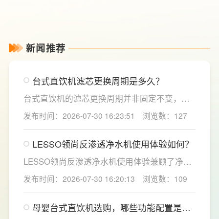
新闻推荐
台式直饮机滤芯更换周期是多久？
台式直饮机的滤芯更换周期并非固定不变，主
要取决于实际用水量、进水水质及使用频率等
发布时间：2026-07-30 16:23:51
浏览数：127
因素。一般来说，PP棉和活性炭类前置滤芯建
议每6至12个月更换一次，RO反渗透膜滤芯使
LESSO领尚反渗透净水机使用体验如何？
用寿命相对较长，通常在2至3年左右，而后置
活性炭滤芯则建议每年更换一次以保障出水口
LESSO领尚反渗透净水机使用体验兼顾了净水
感。
效果、使用便捷性和节水表现。产品采用
发布时间：2026-07-30 16:20:13
浏览数：109
120mm纤薄机身设计，不占用过多厨下空间；
双出水模式可根据不同需求切换生活用水和直
母婴台式直饮机选购，哪些功能配置是有
饮水，不仅满足厨房多场景用水需求，还有助
娃家庭必不可少的？