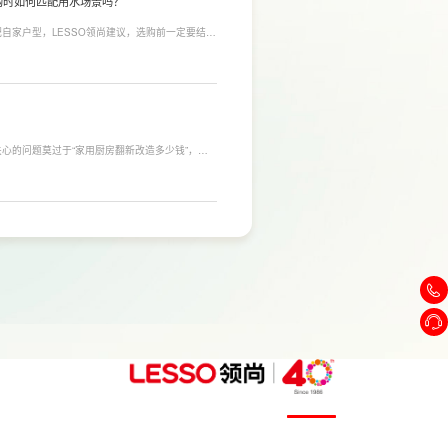
购时如何匹配用水场景吗？
自家户型，LESSO领尚建议，选购前一定要结合
合常住人口多、用水需求大的家庭，比如三口及以
需要持续大量净水的用户。小户型、单人居住、日
，避免功能过剩造成浪费。
心的问题莫过于“家用厨房翻新改造多少钱”，接
，厨房改造费用并没有统一标准，通常会受到改造范
否更换橱柜、电器、水电等因素影响。