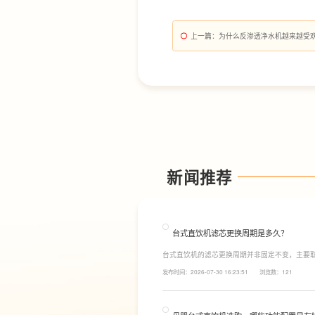
上一篇
：为什么反渗透净水机越来越受
新闻推荐
台式直饮机滤芯更换周期是多久？
台式直饮机的滤芯更换周期并非固定不变，主要
素。一般来说，PP棉和活性炭类前置滤芯建议每6
发布时间：2026-07-30 16:23:51
浏览数：121
命相对较长，通常在2至3年左右，而后置活性炭