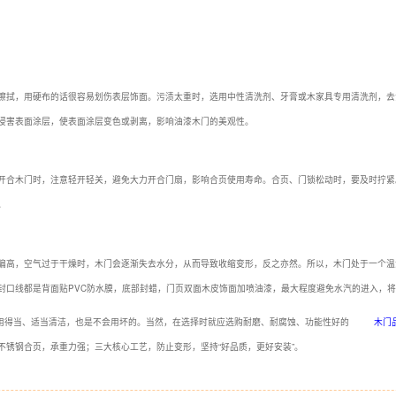
擦拭，用硬布的话很容易划伤表层饰面。污渍太重时，选用中性清洗剂、牙膏或木家具专用清洗剂，去
浸害表面涂层，使表面涂层变色或剥离，影响油漆木门的美观性。
开合木门时，注意轻开轻关，避免大力开合门扇，影响合页使用寿命。合页、门锁松动时，要及时拧紧
。
偏高，空气过于干燥时，木门会逐渐失去水分，从而导致收缩变形，反之亦然。所以，木门处于一个温
封口线都是背面贴PVC防水膜，底部封蜡，门页双面木皮饰面加喷油漆，最大程度避免水汽的进入，
用得当、适当清洁，也是不会用坏的。当然，在选择时就应选购耐磨、耐腐蚀、功能性好的
木门
不锈钢合页，承重力强；三大核心工艺，防止变形，坚持“好品质，更好安装”。