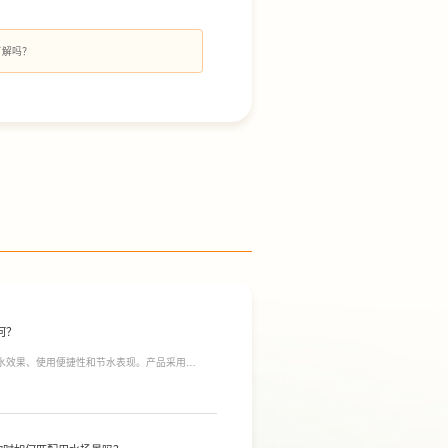
了解吗？
何？
净水效果、使用便捷性和节水表现。产品采用
间；双出水模式可根据不同需求切换生活用水和直饮
于延长滤芯使用寿命。