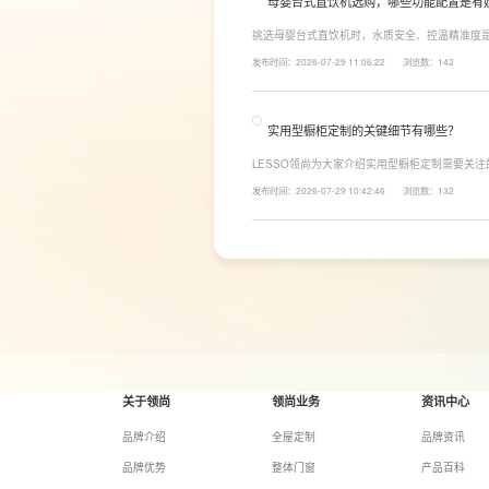
母婴台式直饮机选购，哪些功能配置是有
挑选母婴台式直饮机时，水质安全、控温精准度
LESSO领尚为大家讲解适合母婴家庭的必备功
发布时间：2026-07-29 11:06:22
浏览数：142
同，机型需搭载多档精准控温功能，45℃低温冲奶
换，不用反复烧水兑冷水，呵护宝宝娇嫩肠胃。
实用型橱柜定制的关键细节有哪些？
LESSO领尚为大家介绍实用型橱柜定制需要关
面积和家庭烹饪习惯进行规划，合理划分洗、切
发布时间：2026-07-29 10:42:46
浏览数：132
柜、地柜、高柜等收纳空间，并配置抽屉分区、
率。
关于领尚
领尚业务
资讯中心
品牌介绍
全屋定制
品牌资讯
品牌优势
整体门窗
产品百科