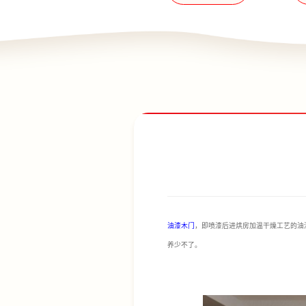
油漆木门
，即喷漆后进烘房加温干燥工艺的油
养少不了。