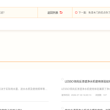
返回列表
欢迎？
下一篇
：免漆木门的优点你
LESSO领尚反渗透净水机使用体验如
取决于实际用水量、进水水质及使用频率等因
LESSO领尚反渗透净水机使用体验兼顾了
至12个月更换一次，RO反渗透膜滤芯使用寿
120mm纤薄机身设计，不占用过多厨下空
发布时间：2026-07-30 16:20:13
浏览数：107
滤芯则建议每年更换一次以保障出水口感。
水，不仅满足厨房多场景用水需求，还有助