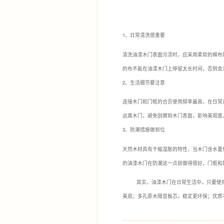
1、
日常清洗很重要
清洗油漆木门表面污渍时，应采用柔软的棉布
的布不能在油漆木门上停留太长时间，否则会
2、生活细节要注意
连接木门和门框的合页使用频率最高，在日常
远离木门，避免刮擦到木门表面，影响美观度
3、防潮措施做到位
天然木材具有干缩湿胀的特性，当木门含水量
的油漆木门在防潮这一点就做得很好，门框和
其实，油漆木门在日常生活中，只要使
美观；多孔原木隔音板芯，稳定更环保；优质