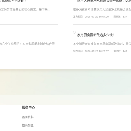
娃家庭必不可少的？
家用大通量净水机适合哪些家庭，选
是宝妈群体最关心的核心需求，接下来
很多消费者不清楚家用大通量净水机是否适配
能配置。母婴冲奶、辅食、直饮对水温要求不
家庭用水场景判断。家用大通量净水机更适
发布时间：2026-07-29 10:54:29
浏览数：137
、85℃泡辅食、100℃沸水冲泡茶饮一键切
上之家，或是经常泡茶、冲奶、清洗果蔬，
常用水量少的家庭，无需盲目追求超大通量
家用厨房翻新改造多少钱？
注的几个关键细节：实用型橱柜定制应结合厨房
不少消费者在准备家用厨房翻新改造时，最关
、炒动线，提升下厨效率；同时充分利用吊
下来LESSO领尚为大家解答一下。事实上
发布时间：2026-07-29 10:29:07
浏览数：147
拉篮、转角收纳等功能设计，提高空间利用
围、空间面积、材料品质、功能配置以及是
服务中心
画册资料
招商加盟