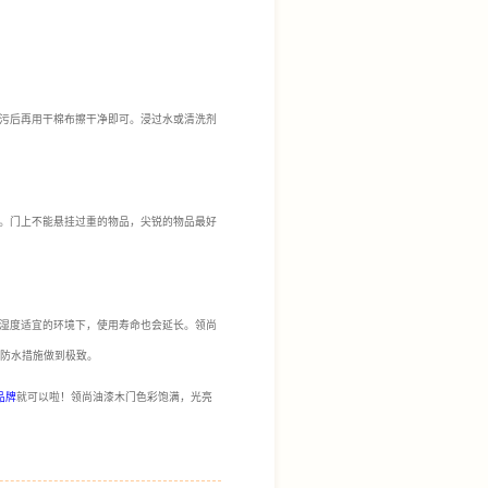
污后再用干棉布擦干净即可。浸过水或清洗剂
。门上不能悬挂过重的物品，尖锐的物品最好
湿度适宜的环境下，使用寿命也会延长。领尚
将防水措施做到极致。
品牌
就可以啦！领尚油漆木门色彩饱满，光亮