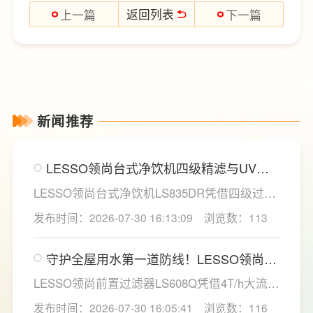
返回列表
上一篇
下一篇
新闻推荐
LESSO领尚台式净饮机四级精滤与UV杀
菌，构筑双重健康防线
LESSO领尚台式净饮机LS835DR凭借四级过滤
系统与稀土厚膜即热技术，为家庭直饮水场景
发布时间：2026-07-30 16:13:09
浏览数：113
提供了一套兼具净化效率与使用灵活性的解决
方案。
守护全屋用水第一道防线！LESSO领尚前
置过滤器重塑家庭净水新标准
LESSO领尚前置过滤器LS608Q凭借4T/h大流
量、40微米高效精滤、创新虹吸反冲洗技术及
发布时间：2026-07-30 16:05:41
浏览数：116