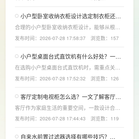
智能水压监控四大核心优势，为家庭用水安全
提供了全方位的解决方案。
小户型卧室收纳衣柜设计选定制衣柜还是
成品衣柜好？要注意什么？
合理的小户型卧室收纳衣柜设计，能够从根源
解决小户型卧室收纳难题，提升居家舒适感。
发布时间：2026-07-28 17:58:37
浏览数：157
LESSO领尚深耕人居空间规划，针对小户型痛
点优化衣柜收纳结构，兼顾空间利用、环保品
小户型桌面台式直饮机有什么好处？一文
质与全屋美学统一，打造实用美观的卧室收纳
了解台式直饮机选购全攻略
方案，为小户型家庭打造整洁通透的休憩空
在选购小户型桌面台式直饮机时，需重点关注
间。
过滤能力、节水性能、智能体验与安全配置，
发布时间：2026-07-28 17:52:32
浏览数：126
更能适配小户型高频日常使用。首先优先选择
高精度过滤系统，搭载成熟反渗透技术的设
客厅定制电视柜怎么选？一文了解客厅定
备，能够深度净化水质，有效滤除水中重金
制电视柜的尺寸布局设计
属、残留杂质与有害微生物，从源头保障饮水
客厅作为家庭生活的重要空间，一款设计合理
纯净安全。
的客厅定制电视柜不仅能够提升家居颜值，更
发布时间：2026-07-28 17:44:43
浏览数：119
能让日常收纳和使用更加便捷。LESSO领尚深
耕整家定制领域，围绕不同户型和家庭需求，
自来水前置过滤器选择有哪些技巧？
提供客厅定制电视柜及一站式整家解决方案，