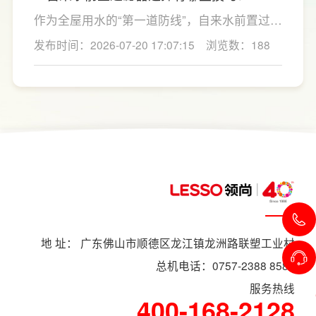
LESSO领尚提供一站式净水方案
从设计、选材到功能规划进行科学布局，兼顾
作为全屋用水的“第一道防线”，自来水前置过滤
环保、美观与实用，为消费者打造更加舒适、
器能够有效拦截自来水中的泥沙、铁锈、红虫
发布时间：2026-07-20 17:07:15
浏览数：188
有品质的理想家居生活。
等大颗粒杂质，不仅能提升日常用水的洁净
度，还能为后端净水设备及涉水家电提供保
护。LESSO领尚前置过滤器 LS801Q（升级
版）凭借过滤性能、智能设计与安全材质，成
为不少家庭升级用水体验的理想选择。
地 址： 广东佛山市顺德区龙江镇龙洲路联塑工业村
总机电话：0757-2388 8588
服务热线
400-168-2128