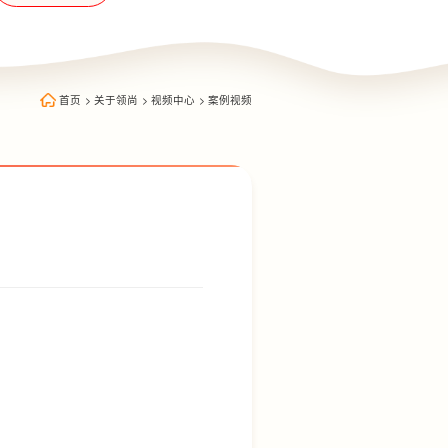
首页
>
关于领尚
>
视频中心
>
案例视频