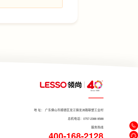
地 址： 广东佛山市顺德区龙江镇龙洲路联塑工业村
总机电话：0757-2388 8588
服务热线
400-168-2128