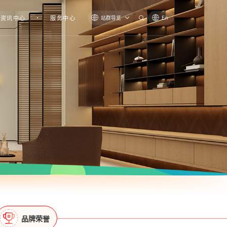
资讯中心
服务中心
站群导览
En
品牌荣誉